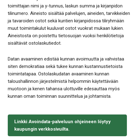
toimittajan nimi ja y-tunnus, laskun summa ja kirjanpidon
tilinumero. Aineisto sisältää palvelujen, aineiden, tarvikkeiden
ja tavaroiden ostot sekä kuntien kirjanpidossa tiliryhmään
muut toimintakulut kuuluvat ostot vuokrat mukaan lukien.
Aineistosta on poistettu tietosuojan vuoksi henkilötietoja
sisältävät ostolaskutiedot.
Datan avaaminen edistää kunnan avoimuutta ja vahvistaa
siten demokratiaa sekä tukee kunnan kustannustietoista
toimintatapaa. Ostolaskudatan avaaminen kunnan
taloushallinnon järjestelmistä helpommin käytettävään
muotoon ja kenen tahansa ulottuville edesauttaa myös
kunnan oman toiminnan suunnittelua ja johtamista.
Linkki Avoindata-palveluun ohjeineen löytyy
kaupungin verkkosivuilta.