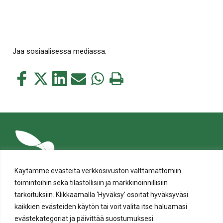
Jaa sosiaalisessa mediassa:
Jaa
Jaa
Jaa
Jaa
Jaa
Tulosta
tämä
tämä
tämä
tämä
tämä
tämä
Facebookissa
Twitterissä
LinkedIn:ssä
sähköpostitse
WhatsApp:ssa
sivu
Käytämme evästeitä verkkosivuston välttämättömiin
toimintoihin sekä tilastollisiin ja markkinoinnillisiin
tarkoituksiin. Klikkaamalla ‘Hyväksy’ osoitat hyväksyväsi
kaikkien evästeiden käytön tai voit valita itse haluamasi
evästekategoriat ja päivittää suostumuksesi.