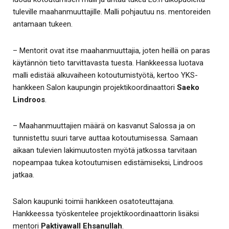
tuleville maahanmuuttajille. Malli pohjautuu ns. mentoreiden
antamaan tukeen.
– Mentorit ovat itse maahanmuuttajia, joten heillä on paras
käytännön tieto tarvittavasta tuesta. Hankkeessa luotava
malli edistää alkuvaiheen kotoutumistyötä, kertoo YKS-
hankkeen Salon kaupungin projektikoordinaattori
Saeko
Lindroos
.
– Maahanmuuttajien määrä on kasvanut Salossa ja on
tunnistettu suuri tarve auttaa kotoutumisessa. Samaan
aikaan tulevien lakimuutosten myötä jatkossa tarvitaan
nopeampaa tukea kotoutumisen edistämiseksi, Lindroos
jatkaa.
Salon kaupunki toimii hankkeen osatoteuttajana.
Hankkeessa työskentelee projektikoordinaattorin lisäksi
mentori
Paktiyawall Ehsanullah
.