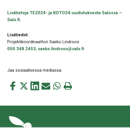
Lisätietoja TE2024- ja KOTO24-uudistuksesta Salossa –
Salo.fi.
Lisätiedot:
Projektikoordinaattori Saeko Lindroos
050 348 2453
,
saeko.lindroos@salo.fi
Jaa sosiaalisessa mediassa:
Jaa
Jaa
Jaa
Jaa
Jaa
Tulosta
tämä
tämä
tämä
tämä
tämä
tämä
Facebookissa
Twitterissä
LinkedIn:ssä
sähköpostitse
WhatsApp:ssa
sivu