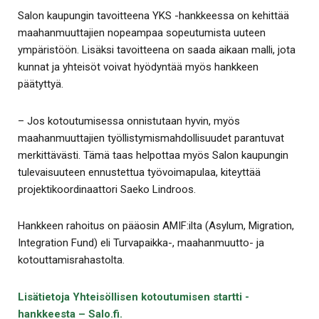
Salon kaupungin tavoitteena YKS -hankkeessa on kehittää
maahanmuuttajien nopeampaa sopeutumista uuteen
ympäristöön. Lisäksi tavoitteena on saada aikaan malli, jota
kunnat ja yhteisöt voivat hyödyntää myös hankkeen
päätyttyä.
– Jos kotoutumisessa onnistutaan hyvin, myös
maahanmuuttajien työllistymismahdollisuudet parantuvat
merkittävästi. Tämä taas helpottaa myös Salon kaupungin
tulevaisuuteen ennustettua työvoimapulaa, kiteyttää
projektikoordinaattori Saeko Lindroos.
Hankkeen rahoitus on pääosin AMIF:ilta (Asylum, Migration,
Integration Fund) eli Turvapaikka-, maahanmuutto- ja
kotouttamisrahastolta.
Lisätietoja Yhteisöllisen kotoutumisen startti -
hankkeesta – Salo.fi.