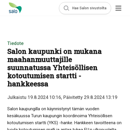
Hae Salon sivustoilta
Tiedote
Salon kaupunki on mukana
maahanmuuttajille
suunnatussa Yhteisöllisen
kotoutumisen startti -
hankkeessa
Julkaistu 19.8.2024 10:16, Päivitetty 29.8.2024 13:19
Salon kaupungilla on käynnistynyt tämän vuoden
kesäkuussa Turun kaupungin koordinoima Yhteisöllisen
kotoutumisen startti (YKS) -hanke. Hankkeen tavoitteena on
luoda kotoutumisen malli ja antaa tukea EU:n ulkopuolelta