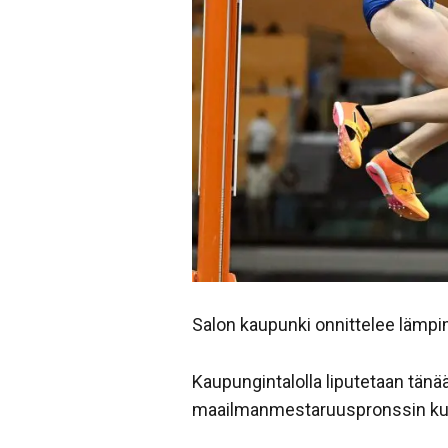
Salon kaupunki onnittelee lämp
Kaupungintalolla liputetaan tän
maailmanmestaruuspronssin kun