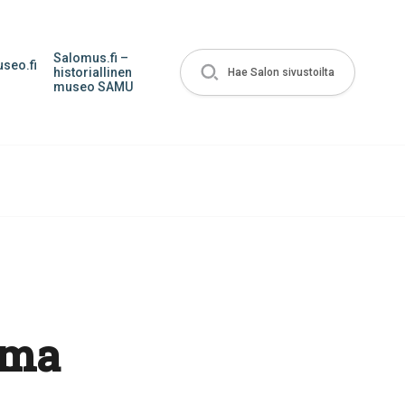
Salomus.fi –
seo.fi
historiallinen
Hae Salon sivustoilta
museo SAMU
lma