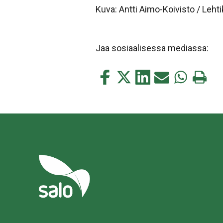
Kuva: Antti Aimo-Koivisto / Leht
Jaa sosiaalisessa mediassa:
Jaa
Jaa
Jaa
Jaa
Jaa
Tulosta
tämä
tämä
tämä
tämä
tämä
tämä
Facebookissa
Twitterissä
LinkedIn:ssä
sähköpostitse
WhatsApp:s
sivu