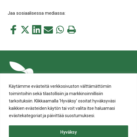
Jaa sosiaalisessa mediassa:
Jaa
Jaa
Jaa
Jaa
Jaa
Tulosta
tämä
tämä
tämä
tämä
tämä
tämä
Facebookissa
Twitterissä
LinkedIn:ssä
sähköpostitse
WhatsApp:ssa
sivu
Käytämme evästeitä verkkosivuston välttämättömiin
toimintoihin sekä tilastollisiin ja markkinoinnillisiin
tarkoituksiin. Klikkaamalla ‘Hyväksy’ osoitat hyväksyväsi
kaikkien evästeiden käytön tai voit valita itse haluamasi
evästekategoriat ja päivittää suostumuksesi.
Tietosuoja
Evästeiden käyttö
Hyväksy
Saavutettavuusseloste