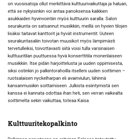
on vuosisatoja ollut merkittävä kulttuurivaikuttaja ja haluan,
että se nykyisinkin voi antaa panoksensa kaikkien
asukkaiden hyvinvointiin myös kulttuurin saralla. Salon
seurakunta on satsannut musiikkiin, meillä on hyvien tilojen
lisäksi taitavat kanttorit ja hyvät instrumentit. Uuteen
seurakuntasaliin toivotan muusikot myös lämpimästi
tervetulleiksi, toivottavasti siitä voisi tulla varsinaisen
kulttuuritilan puuttuessa hyvä konserttitila monenlaiseen
musiikkiin. Itse pidän harjoittelusta ja uuden oppimisesta,
siksi ostinkin jo palkintorahoilla itselleni uuden soittimen –
ruotsalaisen nyckelharpan eli avainviulun, lähinnä
kansanmusiikin soittamiseen. Julkista esiintymistä sen
kanssa ei kannata odottaa ihan heti, sen verran vaikealta
soittimelta sekin vaikuttaa, toteaa Kaisa.
Kulttuuritekopalkinto