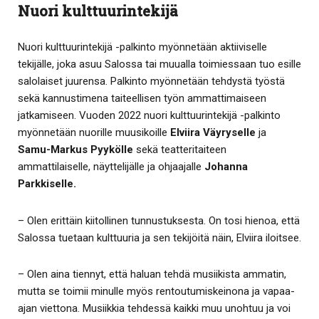
Nuori kulttuurintekijä
Nuori kulttuurintekijä -palkinto myönnetään aktiiviselle
tekijälle, joka asuu Salossa tai muualla toimiessaan tuo esille
salolaiset juurensa. Palkinto myönnetään tehdystä työstä
sekä kannustimena taiteellisen työn ammattimaiseen
jatkamiseen. Vuoden 2022 nuori kulttuurintekijä -palkinto
myönnetään nuorille muusikoille
Elviira Väyryselle
ja
Samu-Markus Pyykölle
sekä teatteritaiteen
ammattilaiselle, näyttelijälle ja ohjaajalle
Johanna
Parkkiselle.
– Olen erittäin kiitollinen tunnustuksesta. On tosi hienoa, että
Salossa tuetaan kulttuuria ja sen tekijöitä näin, Elviira iloitsee.
– Olen aina tiennyt, että haluan tehdä musiikista ammatin,
mutta se toimii minulle myös rentoutumiskeinona ja vapaa-
ajan viettona. Musiikkia tehdessä kaikki muu unohtuu ja voi