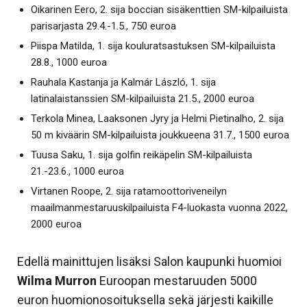
Oikarinen Eero, 2. sija boccian sisäkenttien SM-kilpailuista
parisarjasta 29.4.-1.5., 750 euroa
Piispa Matilda, 1. sija kouluratsastuksen SM-kilpailuista
28.8., 1000 euroa
Rauhala Kastanja ja Kalmár László, 1. sija
latinalaistanssien SM-kilpailuista 21.5., 2000 euroa
Terkola Minea, Laaksonen Jyry ja Helmi Pietinalho, 2. sija
50 m kiväärin SM-kilpailuista joukkueena 31.7., 1500 euroa
Tuusa Saku, 1. sija golfin reikäpelin SM-kilpailuista
21.-23.6., 1000 euroa
Virtanen Roope, 2. sija ratamoottoriveneilyn
maailmanmestaruuskilpailuista F4-luokasta vuonna 2022,
2000 euroa
Edellä mainittujen lisäksi Salon kaupunki huomioi
Wilma Murron
Euroopan mestaruuden 5000
euron huomionosoituksella sekä järjesti kaikille