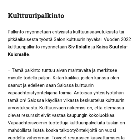
Kulttuuripalkinto
Palkinto myönnetään erityisistä kulttuurisaavutuksista tai
pitkäaikaisesta työstä Salon kulttuurin hyväksi. Vuoden 2022
kulttuuripalkinto myönnetään
Siv Ilolalle
ja
Kaisa Suutela-
Kuismalle
.
– Tämä palkinto tuntuu aivan mahtavalta ja merkitsee
minulle todella paljon. Kiitän kaikkia, joiden kanssa olen
saanut ja edelleen saan Salossa kulttuurin
vapaaehtoistyöntekijänä toimia. Antoisaa yhteistyötähän
tämä on! Salossa käydään vilkasta keskustelua kulttuurin
arvostuksesta. Kulttuuriväen näkemys on, että olemassa
olevat resurssit eivät vastaa kaupungin kokoluokkaa.
Vapaaehtoisvoimin tuotettuja kulttuuripalveluita tuskin on
mahdollista lisätä, koska talkootyöntekijöitä on vuosi
vuodelta vähemmän. Toiveet resurssien kasvattamisesta