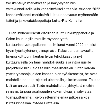
työskentelyn merkityksen ja näkyvyyden niin
valtakunnallisella kuin kansainvälisellä tasolla. Vuoden 2022
kansainvälisesti merkittävä kulttuurisaavutus myönnetään
taiteilija ja kuvataideopettaja
Lotta-Pia Kalliolle
.
– Olen sydämellisesti kiitollinen Kulttuurikumppaneille ja
Salon kaupungille minulle myönnetystä
kulttuurisaavutuspalkinnosta. Kulunut vuosi 2022 on ollut
hyvin työntäyteinen ja inspiroiva. Kaksi pandemiavuotta
hiljensi kulttuurin kentän hyvin tehokkaasti ja nyt
kulttuuriväellä on taas mahdollisuuksia ja intoa uusille
projekteille niin Salossa kuin maailmallakin. Kiitän kaikkia
yhteistyötahoja joiden kanssa olen työskennellyt, he ovat
mahdollistaneet projektini ulkomailla ja kotimaassa. Taiteen
kieli on universaali. Taide mahdollistaa yhteyksiä muihin
ihmisiin, tarjoaa osallisuuden kokemuksia ja vahvistaa
toimijuuttamme. Toivon ettemme enää jatkossa koe
kulttuurinnälkää, toteaa Lotta-Pia.