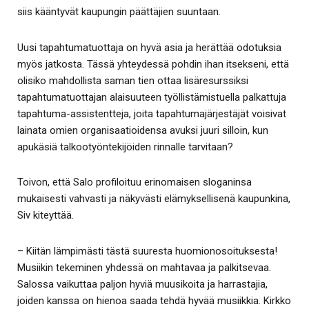
siis kääntyvät kaupungin päättäjien suuntaan.
Uusi tapahtumatuottaja on hyvä asia ja herättää odotuksia
myös jatkosta. Tässä yhteydessä pohdin ihan itsekseni, että
olisiko mahdollista saman tien ottaa lisäresurssiksi
tapahtumatuottajan alaisuuteen työllistämistuella palkattuja
tapahtuma-assistentteja, joita tapahtumajärjestäjät voisivat
lainata omien organisaatioidensa avuksi juuri silloin, kun
apukäsiä talkootyöntekijöiden rinnalle tarvitaan?
Toivon, että Salo profiloituu erinomaisen sloganinsa
mukaisesti vahvasti ja näkyvästi elämyksellisenä kaupunkina,
Siv kiteyttää.
– Kiitän lämpimästi tästä suuresta huomionosoituksesta!
Musiikin tekeminen yhdessä on mahtavaa ja palkitsevaa.
Salossa vaikuttaa paljon hyviä muusikoita ja harrastajia,
joiden kanssa on hienoa saada tehdä hyvää musiikkia. Kirkko