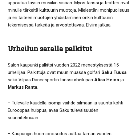
uppoutua täysin musiikin sisään. Myös tanssi ja teatteri ovat
minulle tärkeitä kulttuurin muotoja. Mielestäni monipuolisuus
ja eri taiteen muotojen yhdistäminen onkin kulttuurin
tekemisessä tärkeää ja arvostettavaa, Elviira jatkaa.
Urheilun saralla palkitut
Salon kaupunki palkitsi vuoden 2022 menestyksestä 15
urheilijaa. Palkittuja ovat muun muassa golfari
Saku Tuusa
sekä Vilpas Dancesportin tanssiurheilupari
Alisa Heino
ja
Markus Ranta
.
– Tulevalle kaudella isompi vaihde silmään ja suunta kohti
Eurooppaa huippua, avaa Saku tulevaisuuden
suunnitelmiaan.
– Kaupungin huomionosoitus auttaa tämän vuoden