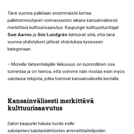
Tänä vuonna palkitaan ensimmäistä kertaa
palkitsemisohjeen voimassaolon aikana kansainvälisesti
merkittävä kulttuurisaavutus. Kaupungin kulttuurituottajat
Suvi Aarnio
ja
Sini Lundgrén
ilahtuivat siitä, että tänä
vuonna yhdistykset jättivät ehdotuksia kyseiseen
kategoriaan.
– Monelle taiteentekijälle liikkuvuus on luonnollinen osa
toimintaa ja on hienoa, että voimme näin nostaa esiin myös
salolaisia tekijöitä, jotka toimivat kansainvälisellä kentällä.
Kansainvälisesti merkittävä
kulttuurisaavutus
Salon kaupunki haluaa tuoda esille
salolaisten/salolaislähtöisten ammattitaiteilijoiden