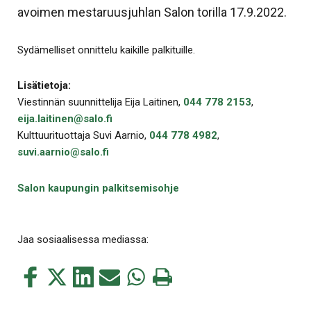
avoimen mestaruusjuhlan Salon torilla 17.9.2022.
Sydämelliset onnittelu kaikille palkituille.
Lisätietoja:
Viestinnän suunnittelija Eija Laitinen,
044 778 2153
,
eija.laitinen@salo.fi
Kulttuurituottaja Suvi Aarnio,
044 778 4982
,
suvi.aarnio@salo.fi
Salon kaupungin palkitsemisohje
Jaa sosiaalisessa mediassa:
Jaa
Jaa
Jaa
Jaa
Jaa
Tulosta
tämä
tämä
tämä
tämä
tämä
tämä