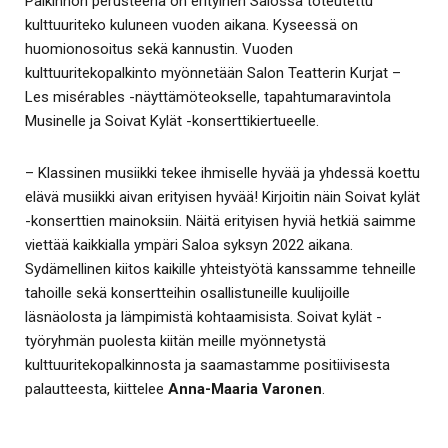
Palkinnon perusteena on erityinen Salossa toteutettu
kulttuuriteko kuluneen vuoden aikana. Kyseessä on
huomionosoitus sekä kannustin. Vuoden
kulttuuritekopalkinto myönnetään Salon Teatterin Kurjat –
Les misérables -näyttämöteokselle, tapahtumaravintola
Musinelle ja Soivat Kylät -konserttikiertueelle.
– Klassinen musiikki tekee ihmiselle hyvää ja yhdessä koettu
elävä musiikki aivan erityisen hyvää! Kirjoitin näin Soivat kylät
-konserttien mainoksiin. Näitä erityisen hyviä hetkiä saimme
viettää kaikkialla ympäri Saloa syksyn 2022 aikana.
Sydämellinen kiitos kaikille yhteistyötä kanssamme tehneille
tahoille sekä konsertteihin osallistuneille kuulijoille
läsnäolosta ja lämpimistä kohtaamisista. Soivat kylät -
työryhmän puolesta kiitän meille myönnetystä
kulttuuritekopalkinnosta ja saamastamme positiivisesta
palautteesta, kiittelee
Anna-Maaria Varonen
.