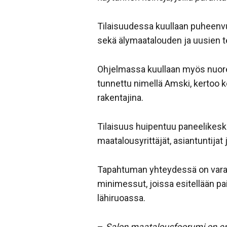
Tilaisuudessa kuullaan puheenv
sekä älymaatalouden ja uusien t
Ohjelmassa kuullaan myös nuore
tunnettu nimellä Amski, kertoo k
rakentajina.
Tilaisuus huipentuu paneelikesk
maatalousyrittäjät, asiantuntijat
Tapahtuman yhteydessä on varatt
minimessut, joissa esitellään paik
lähiruoassa.
–
Salon maatalousfoorumi on en