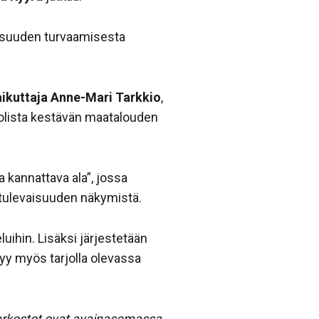
isuuden turvaamisesta
aikuttaja Anne-Mari Tarkkio
,
roolista kestävän maatalouden
 kannattava ala”, jossa
ja tulevaisuuden näkymistä.
ihin. Lisäksi järjestetään
äkyy myös tarjolla olevassa
erkostot ovat avainasemassa,