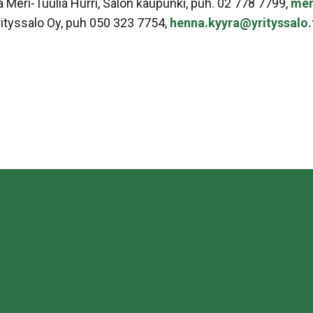
 Meri-Tuulia Hurri, Salon kaupunki, puh. 02 778 7799,
mer
rityssalo Oy, puh 050 323 7754,
henna.kyyra@yrityssalo.
sa