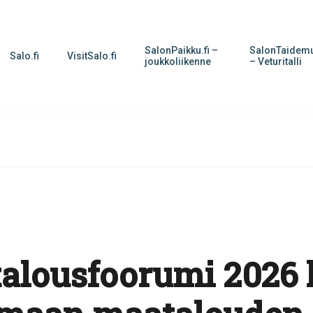
SalonPaikku.fi –
SalonTaidemu
Salo.fi
VisitSalo.fi
joukkoliikenne
– Veturitalli
alousfoorumi 2026