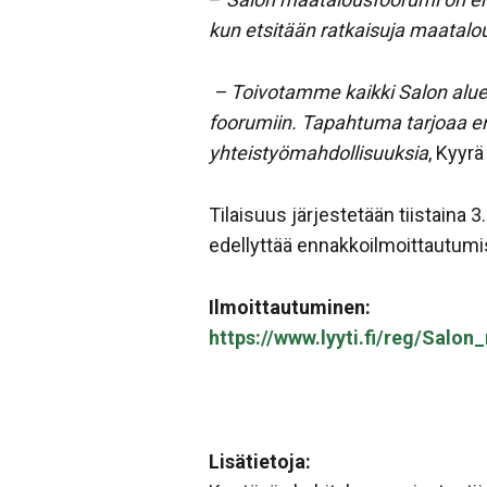
kun etsitään ratkaisuja maatal
– Toivotamme kaikki Salon alue
foorumiin. Tapahtuma tarjoaa eri
yhteistyömahdollisuuksia
, Kyyr
Tilaisuus järjestetään tiistain
edellyttää ennakkoilmoittautum
Ilmoittautuminen:
https://www.lyyti.fi/reg/Sal
Lisätietoja: