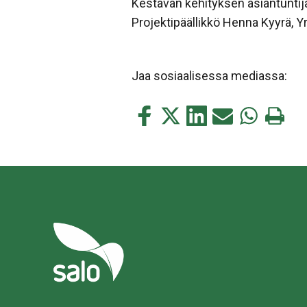
Kestävän kehityksen asiantuntija
Projektipäällikkö Henna Kyyrä, Y
Jaa sosiaalisessa mediassa:
Jaa
Jaa
Jaa
Jaa
Jaa
Tulosta
tämä
tämä
tämä
tämä
tämä
tämä
Facebookissa
Twitterissä
LinkedIn:ssä
sähköpostitse
WhatsApp:s
sivu