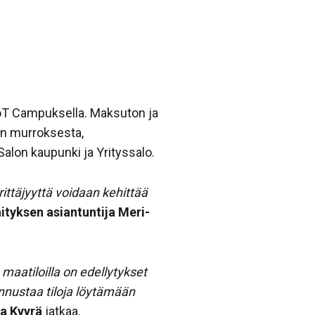
IoT Campuksella. Maksuton ja
an murroksesta,
alon kaupunki ja Yrityssalo.
ittäjyyttä voidaan kehittää
tyksen asiantuntija Meri-
aatiloilla on edellytykset
nustaa tiloja löytämään
na Kyyrä
jatkaa.