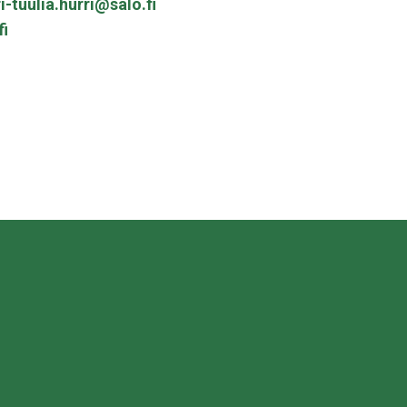
i-tuulia.hurri@salo.fi
fi