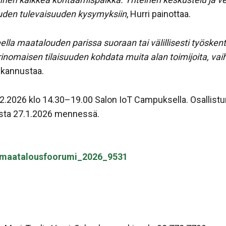
ouden tulevaisuuden kysymyksiin
, Hurri painottaa.
ella maatalouden parissa suoraan tai välillisesti työske
nomaisen tilaisuuden kohdata muita alan toimijoita, vaih
ä kannustaa.
a 3.2.2026 klo 14.30–19.00 Salon IoT Campuksella. Osalli
ista 27.1.2026 mennessä.
on_maatalousfoorumi_2026_9531