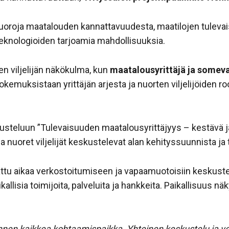
uoroja maatalouden kannattavuudesta, maatilojen tuleva
eknologioiden tarjoamia mahdollisuuksia.
n viljelijän näkökulma, kun
maatalousyrittäjä ja somev
okemuksistaan yrittäjän arjesta ja nuorten viljelijöiden 
usteluun ”Tulevaisuuden maatalousyrittäjyys – kestävä ja
 ja nuoret viljelijät keskustelevat alan kehityssuunnista 
u aikaa verkostoitumiseen ja vapaamuotoisiin keskustelu
allisia toimijoita, palveluita ja hankkeita. Paikallisuus n
nen kaikkea kohtaamispaikka. Yhteinen keskustelu ja v