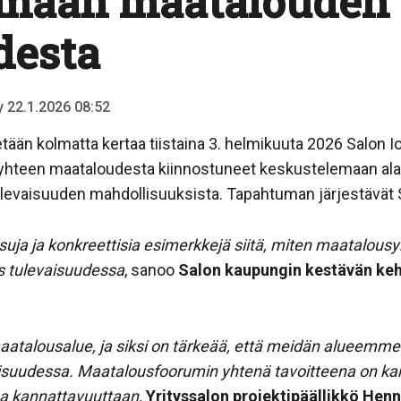
emaan maatalouden
desta
ty 22.1.2026 08:52
tään kolmatta kertaa tiistaina 3. helmikuuta 2026 Salon 
a yhteen maataloudesta kiinnostuneet keskustelemaan al
levaisuuden mahdollisuuksista. Tapahtuman järjestävät S
ja ja konkreettisia esimerkkejä siitä, miten maatalousyr
s tulevaisuudessa
, sanoo
Salon kaupungin kestävän kehi
talousalue, ja siksi on tärkeää, että meidän alueemme m
isuudessa. Maatalousfoorumin yhtenä tavoitteena on kan
aa kannattavuuttaan,
Yrityssalon projektipäällikkö Hen