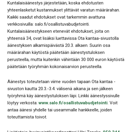
Kuntalaisäänestys järjestetään, koska ehdotusten
yhteenlasketut kustannukset ylittävät varatun määrärahan.
Kaikki saadut ehdotukset ovat tarkemmin avattuna
verkkosivuilla: salo.fi/osallistuvabudjetointi.
Kuntalaisäänestykseen etenevät ehdotukset, joita on
yhteensä 34, ovat lisäksi luettavissa Ota kantaa-sivustolla
äänestyksen alkamispäivästä 20.3. alkaen. Suurin osa
määrärahan käytöstä päätetään äänestystuloksen
perusteella, mutta kuitenkin vähintään 30 000 euron käytöstä
päätetään työryhmän kokonaisarvion perusteella.
Äänestys toteutetaan viime vuoden tapaan Ota kantaa -
sivuston kautta 20.3.-3.4. välisenä aikana ja sen jälkeen
työryhmä käy äänestystuloksen läpi. Linkki äänestyssivulle
löytyy verkosta:
www.salo.fi/osallistuvabudjetointi
. Voit
antaa äänesi yhdelle tai useammalle hankkeelle, joiden
toteuttamista toivot.