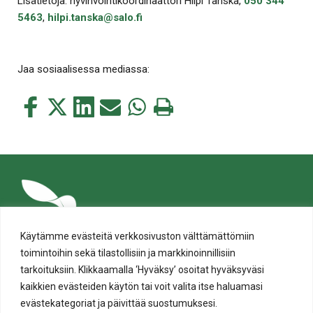
Lisätietoja: hyvinvointikoordinaattori Hilpi Tanska,
050 344
5463
,
hilpi.tanska@salo.fi
Jaa sosiaalisessa mediassa:
Jaa
Jaa
Jaa
Jaa
Jaa
Tulosta
tämä
tämä
tämä
tämä
tämä
tämä
Facebookissa
Twitterissä
LinkedIn:ssä
sähköpostitse
WhatsApp:ssa
sivu
Käytämme evästeitä verkkosivuston välttämättömiin
toimintoihin sekä tilastollisiin ja markkinoinnillisiin
tarkoituksiin. Klikkaamalla ‘Hyväksy’ osoitat hyväksyväsi
kaikkien evästeiden käytön tai voit valita itse haluamasi
evästekategoriat ja päivittää suostumuksesi.