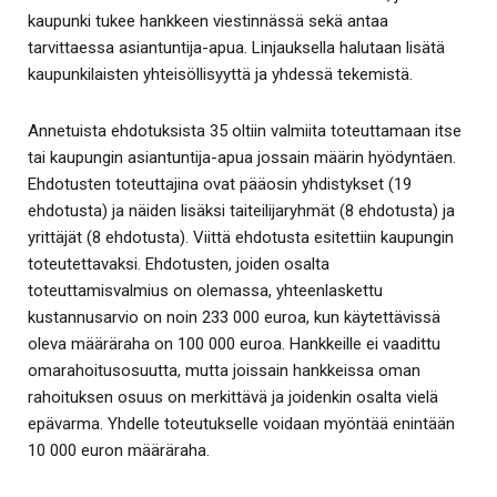
kaupunki tukee hankkeen viestinnässä sekä antaa
tarvittaessa asiantuntija-apua. Linjauksella halutaan lisätä
kaupunkilaisten yhteisöllisyyttä ja yhdessä tekemistä.
Annetuista ehdotuksista 35 oltiin valmiita toteuttamaan itse
tai kaupungin asiantuntija-apua jossain määrin hyödyntäen.
Ehdotusten toteuttajina ovat pääosin yhdistykset (19
ehdotusta) ja näiden lisäksi taiteilijaryhmät (8 ehdotusta) ja
yrittäjät (8 ehdotusta). Viittä ehdotusta esitettiin kaupungin
toteutettavaksi. Ehdotusten, joiden osalta
toteuttamisvalmius on olemassa, yhteenlaskettu
kustannusarvio on noin 233 000 euroa, kun käytettävissä
oleva määräraha on 100 000 euroa. Hankkeille ei vaadittu
omarahoitusosuutta, mutta joissain hankkeissa oman
rahoituksen osuus on merkittävä ja joidenkin osalta vielä
epävarma. Yhdelle toteutukselle voidaan myöntää enintään
10 000 euron määräraha.