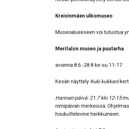
Kreivinmäen ulkomuseo
Museoalueeseen voi tutustua y
Meritalon museo ja puutarha
avoinna 8.6.-28.8 ke-su 11-17
Kesän näyttely
Kuki kukkani
kert
Hannan-päivä: 21.7 klo 12-15
mu
nimipäivän merkeissä. Ohjelmas
houkuttelevine herkkuineen.