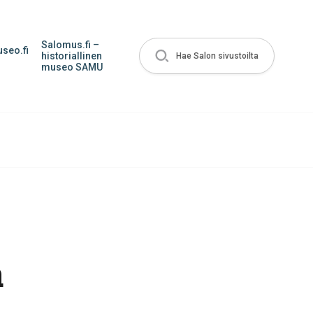
Salomus.fi –
seo.fi
historiallinen
Hae Salon sivustoilta
museo SAMU
ä