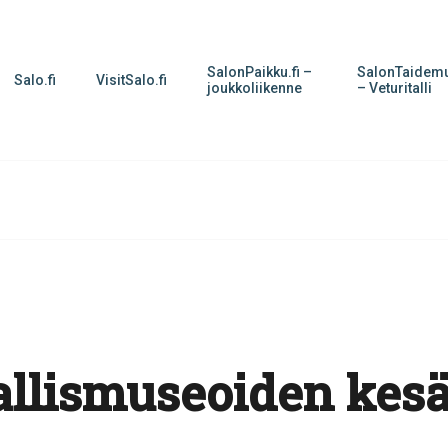
SalonPaikku.fi –
SalonTaidemu
Salo.fi
VisitSalo.fi
joukkoliikenne
– Veturitalli
allismuseoiden kes