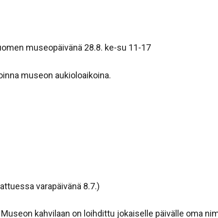
-Suomen museopäivänä 28.8. ke-su 11-17
oinna museon aukioloaikoina.
sattuessa varapäivänä 8.7.)
. Museon kahvilaan on loihdittu jokaiselle päivälle oma ni