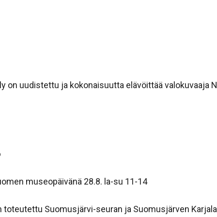
on uudistettu ja kokonaisuutta elävöittää valokuvaaja Ni
o
-Suomen museopäivänä 28.8. la-su 11-14
n toteutettu Suomusjärvi-seuran ja Suomusjärven Karjala-