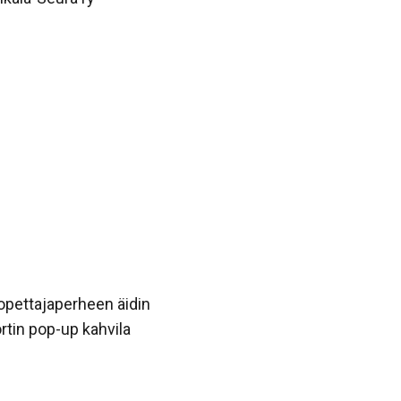
 opettajaperheen äidin
tin pop-up kahvila