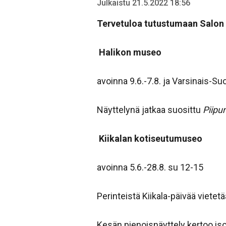
Julkaistu 21.5.2022 18:56
Tervetuloa tutustumaan Salon p
Halikon museo
avoinna 9.6.-7.8. ja Varsinais-
Näyttelynä jatkaa suosittu
Piipun
Kiikalan kotiseutumuseo
avoinna 5.6.-28.8. su 12-15
Perinteistä Kiikala-päivää vietetä
Kesän pienoisnäyttely kertoo iso