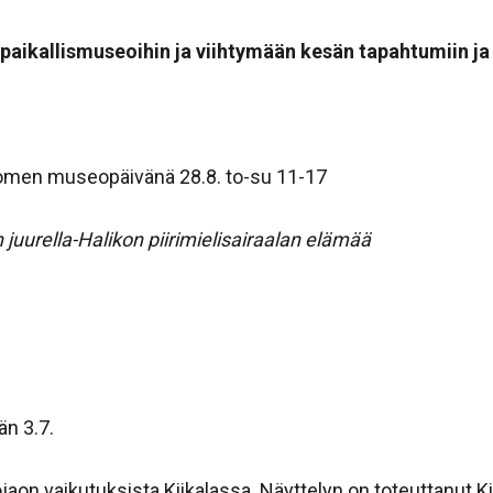
aikallismuseoihin ja viihtymään kesän tapahtumiin ja 
Suomen museopäivänä 28.8. to-su 11-17
 juurella-Halikon piirimielisairaalan elämää
än 3.7.
jaon vaikutuksista Kiikalassa. Näyttelyn on toteuttanut Ki