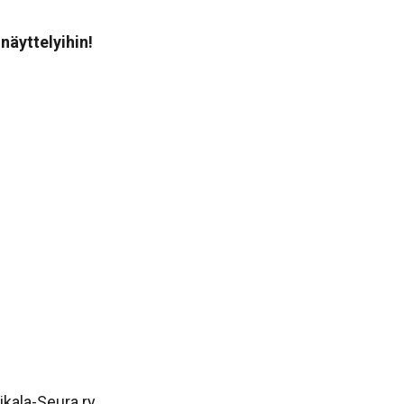
näyttelyihin!
ikala-Seura ry