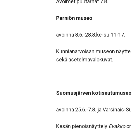
Avoimet puutarhat 7.8.
Perniön museo
avoinna 8.6.-28.8.ke-su 11-17.
Kunnianarvoisan museon näyttely 
sekä asetelmavalokuvat.
Suomusjärven kotiseutumuse
avoinna 25.6.-7.8. ja Varsinais
Kesän pienoisnäyttely
Evakko
o