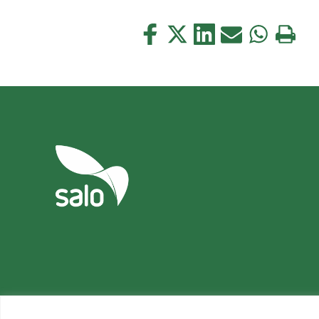
Jaa
Jaa
Jaa
Jaa
Jaa
Tulosta
tämä
tämä
tämä
tämä
tämä
tämä
Facebookissa
Twitterissä
LinkedIn:ssä
sähköpostitse
WhatsApp:s
sivu
Tietosuoja