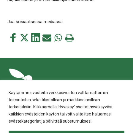
Jaa sosiaalisessa mediassa:
Jaa
Jaa
Jaa
Jaa
Jaa
Tulosta
tämä
tämä
tämä
tämä
tämä
tämä
Facebookissa
Twitterissä
LinkedIn:ssä
sähköpostitse
WhatsApp:ssa
sivu
Käytämme evästeitä verkkosivuston välttämättömiin
toimintoihin sekä tilastollisiin ja markkinoinnillisiin
tarkoituksiin. Klikkaamalla ‘Hyväksy’ osoitat hyväksyväsi
kaikkien evästeiden käytön tai voit valita itse haluamasi
evästekategoriat ja päivittää suostumuksesi.
Tietosuoja