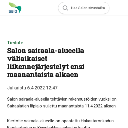
Hae Salon sivustoilta
Tiedote
Salon sairaala-alueella
väliaikaiset
liikennejärjestelyt ensi
maanantaista alkaen
Julkaistu 6.4.2022 12:47
Salon sairaala-alueella tehtävien rakennustöiden vuoksi on
Sairaalatien läpiajo suljettu maanantaista 11.4.2022 alkaen.
Kiertotie sairaala-alueelle on opastettu Hakastaronkadun,
Kirjolankadun ja Kivenhakkaajankadun kautta.