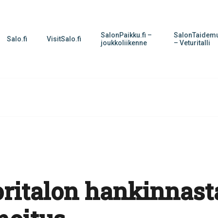
SalonPaikku.fi –
SalonTaidemu
Salo.fi
VisitSalo.fi
joukkoliikenne
– Veturitalli
oritalon hankinnast