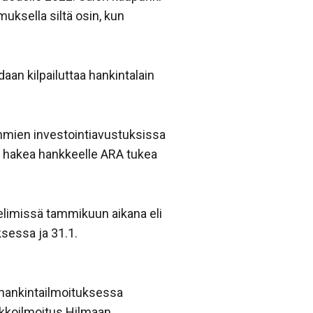
uksella siltä osin, kun
aan kilpailuttaa hankintalain
ryhmien investointiavustuksissa
ää hakea hankkeelle ARA tukea
elimissä tammikuun aikana eli
ksessa ja 31.1.
 hankintailmoituksessa
akkoilmoitus Hilmaan.