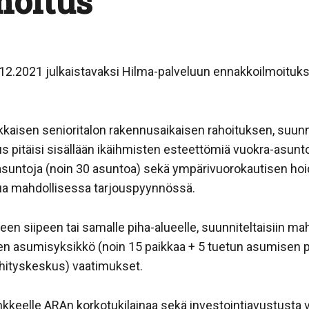
moitus
.12.2021 julkaistavaksi Hilma-palveluun ennakkoilmoituks
kkaisen senioritalon rakennusaikaisen rahoituksen, suunn
us pitäisi sisällään ikäihmisten esteettömiä vuokra-asunto
asuntoja (noin 30 asuntoa) sekä ympärivuorokautisen hoid
tua mahdollisessa tarjouspyynnössä.
seen siipeen tai samalle piha-alueelle, suunniteltaisiin
 asumisyksikkö (noin 15 paikkaa + 5 tuetun asumisen pai
ehityskeskus) vaatimukset.
nkkeelle ARAn korkotukilainaa sekä investointiavustusta 