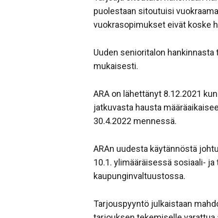
puolestaan sitoutuisi vuokraamaa
vuokrasopimukset eivät koske hyvi
Uuden senioritalon hankinnasta t
mukaisesti.
ARA on lähettänyt 8.12.2021 kunn
jatkuvasta hausta määräaikaiseen
30.4.2022 mennessä.
ARAn uudesta käytännöstä johtuen
10.1. ylimääräisessä sosiaali- j
kaupunginvaltuustossa.
Tarjouspyyntö julkaistaan mahdo
tarjouksen tekemiselle varattua