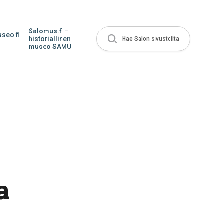
Salomus.fi –
seo.fi
historiallinen
Hae Salon sivustoilta
museo SAMU
a