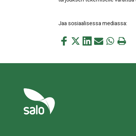
Jaa sosiaalisessa mediassa:
Jaa
Jaa
Jaa
Jaa
Jaa
Tulosta
tämä
tämä
tämä
tämä
tämä
tämä
Facebookissa
Twitterissä
LinkedIn:ssä
sähköpostitse
WhatsApp:s
sivu