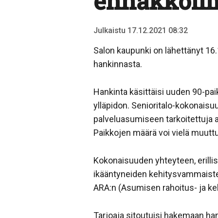
ennakkoil
Julkaistu 17.12.2021 08:32
Salon kaupunki on lähettänyt 16
hankinnasta.
Hankinta käsittäisi uuden 90-pai
ylläpidon. Senioritalo-kokonaisu
palveluasumiseen tarkoitettuja 
Paikkojen määrä voi vielä muut
Kokonaisuuden yhteyteen, erilli
ikääntyneiden kehitysvammaisten
ARA:n (Asumisen rahoitus- ja k
Tarjoaja sitoutuisi hakemaan ha