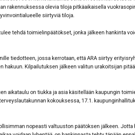
n rakennuksessa olevia tiloja pitkäaikaisella vuokrasopim
nvointialueelle siirtyviä tiloja.
ulee tehdä toimielinpäätökset, jonka jälkeen hankinta void
ille tiedotteen, jossa kerrotaan, että ARA siirtyy erityis
 hakuun. Kilpailutuksen jälkeen valitun urakoitsijan pit
 aikataulu on tiukka ja asia käsitellään kaupungin toimi
a terveyslautakunnan kokouksessa, 17.1. kaupunginhallitu
llisimman nopeasti valtuuston päätöksen jälkeen. Jotta
 aikaa voidaan lyhentää, on hankinnasta tehty tänään enn