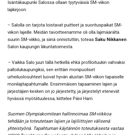
Isäntäkaupunki Salossa ollaan tyytyväisiä SM-viikon
lajikirjoon:
– Salolla on tarjota loistavat puitteet ja suorituspaikat SM-
viikon lajeille. Meidän tavoitteenamme oli olla lajimäärältä
suurin SM-viikko, ja siinä onnistuttiin, toteaa
Saku Nikkanen
Salon kaupungin liikuntatoimesta.
–
Vaikka Salo juuri tällä hetkellä ehkä profiloituukin vahvaksi
palloilukaupungiksi, sen erittäin monipuoliset
urheiluolosuhteet luovat hyvän alustan SM-viikon tapaiselle
monilajitapahtumalle. Ensimmäisen tapaaminen lajien ja
järjestäjien kesken on jo järjestetty, ja järjestelyt etenevät
hyvässä myötätuulessa, kiittelee Päivi Harri.
Suomen Olympiakomitean hallinnoimaa SM-viikkoa
tehdään ja toteutetaan lajien ja lajiliittojen välisenä
yhteistyönä. Tapahtuman käytännön toteutuksesta vastaa