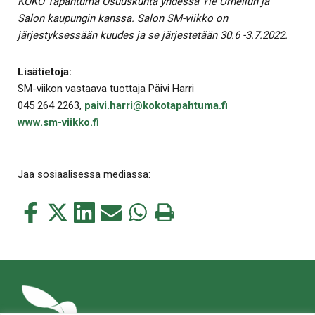
KOKO Tapahtuma Osuuskunta yhdessä Yle Urheilun ja
Salon kaupungin kanssa. Salon SM-viikko on
järjestyksessään kuudes ja se järjestetään 30.6 -3.7.2022.
Lisätietoja:
SM-viikon vastaava tuottaja Päivi Harri
045 264 2263,
paivi.harri@kokotapahtuma.fi
www.sm-viikko.fi
Jaa sosiaalisessa mediassa:
Jaa
Jaa
Jaa
Jaa
Jaa
Tulosta
tämä
tämä
tämä
tämä
tämä
tämä
Facebookissa
Twitterissä
LinkedIn:ssä
sähköpostitse
WhatsApp:ssa
sivu