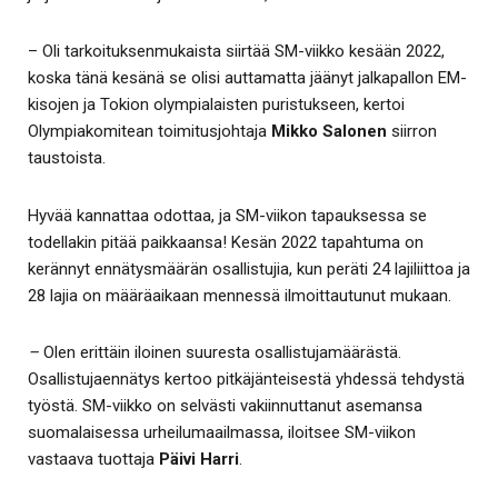
– Oli tarkoituksenmukaista siirtää SM-viikko kesään 2022,
koska tänä kesänä se olisi auttamatta jäänyt jalkapallon EM-
kisojen ja Tokion olympialaisten puristukseen, kertoi
Olympiakomitean toimitusjohtaja
Mikko Salonen
siirron
taustoista.
Hyvää kannattaa odottaa, ja SM-viikon tapauksessa se
todellakin pitää paikkaansa! Kesän 2022 tapahtuma on
kerännyt ennätysmäärän osallistujia, kun peräti 24 lajiliittoa ja
28 lajia on määräaikaan mennessä ilmoittautunut mukaan.
–
Olen erittäin iloinen suuresta osallistujamäärästä.
Osallistujaennätys kertoo pitkäjänteisestä yhdessä tehdystä
työstä. SM-viikko on selvästi vakiinnuttanut asemansa
suomalaisessa urheilumaailmassa, iloitsee SM-viikon
vastaava tuottaja
Päivi Harri
.