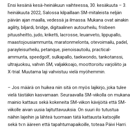
Ensi kesänä kesä-heinäkuun vaihteessa, 30. kesäkuuta – 3.
heinäkuuta 2022, Salossa kilpaillaan SM-mitaleista neljän
päivän ajan maalla, vedessä ja ilmassa. Mukana ovat ainakin
agility, biljardi, bridge, digitaalinen autourheilu, frisbeen
pituusheitto, judo, kriketti, lacrosse, leuanveto, lippupallo,
maastojousiammunta, maratonmelonta, otevoimailu, padel,
parayleisurheilu, petanque, pienoisautoilu, practical-
ammunta, speedgolf, sulkapallo, taekwondo, tankotanssi,
ultrajuoksu, vahvin SM, valjakkoajo, moottoroitu varjoliito ja
X-trial. Muutama laji vahvistuu vielä myöhemmin.
– Jos määrä on huikea niin sitä on myös lajikirjo, joka tulee
vielä tästäkin kasvamaan. Seuraavalla SM-viikolla on mukana
mainio kattaus sekä kokeneita SM-viikon kävijöitä että SM-
viikolle aivan uusia lajituttavuuksia. On suuri ilo tutustua
näihin lajeihin ja lähteä tuomaan tätä kattausta katsojille
sekä tv:n ääreen että tapahtumapaikoille, toteaa Päivi Harri.