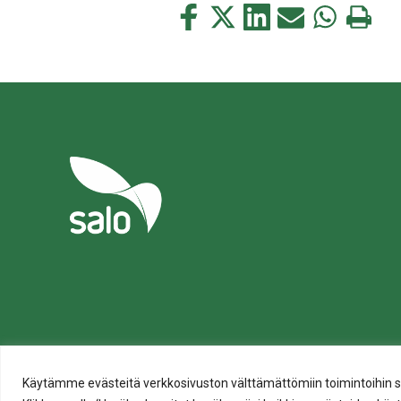
Jaa
Jaa
Jaa
Jaa
Jaa
Tulosta
tämä
tämä
tämä
tämä
tämä
tämä
Facebookissa
Twitterissä
LinkedIn:ssä
sähköpostitse
WhatsApp:s
sivu
Tietosuoja
Evästeiden käyttö
Käytämme evästeitä verkkosivuston välttämättömiin toimintoihin sekä t
Saavutettavuusseloste