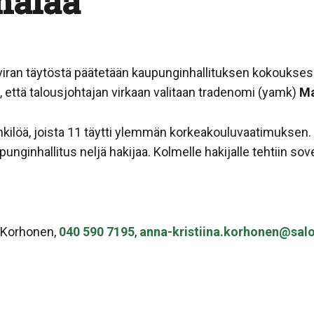
malaa
viran täytöstä päätetään kaupunginhallituksen kokoukses
, että talousjohtajan virkaan valitaan tradenomi (yamk)
Ma
nkilöä, joista 11 täytti ylemmän korkeakouluvaatimuksen. 
punginhallitus neljä hakijaa. Kolmelle hakijalle tehtiin sov
a Korhonen,
040 590 7195
,
anna-kristiina.korhonen@salo