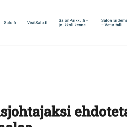
SalonPaikku.fi –
SalonTaidemu
Salo.fi
VisitSalo.fi
joukkoliikenne
– Veturitalli
usjohtajaksi ehdote