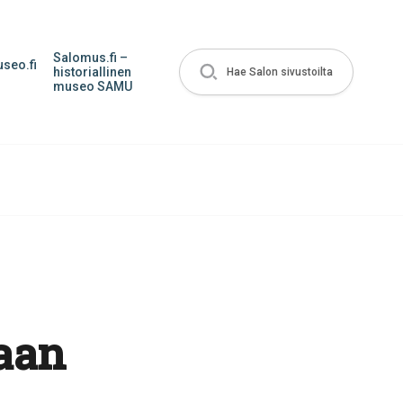
Salomus.fi –
seo.fi
historiallinen
Hae Salon sivustoilta
museo SAMU
taan