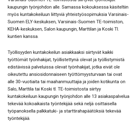
kaupungin työnjohdon alle. Samassa kokouksessa käsiteltiin
myös kuntakokeiluun liittyviä yhteistyösopimuksia Varsinais-
Suomen ELY-keskuksen, Varsinais-Suomen TE-toimiston,
KEHA-keskuksen, Salon kaupungin, Marttilan ja Koski Tl.
kuntien kanssa.
Työllisyyden kuntakokeilun asiakkaaksi siirtyvät kaikki
työttömät työnhakijat, työllistettynä olevat ja työllistymistä
edistävissä palveluissa olevat työnhakijat, jotka eivät ole
oikeutettu ansiosidonnaiseen työttömyysturvaan tai ovat
alle 30-vuotiaita tai maahanmuuttajia ja joiden kotikunta on
Salo, Marttila tai Koski tl. TE-toimistosta siirtyy
kuntakokeiluun kaupungin työnjohdon alle 13 asiakaspalvelua
tekevää kokoaikaista työntekijää sekä neljä osittaisella
työpanoksella palkkatuki- ja starttirahapäätöksiä tekevää
työntekijää.