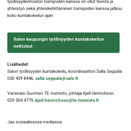
työllisyydenhoidon toimijoiden kanssa on ollut tiivistä ja
yhteistyö sekä yhteiskehittäminen toimijoiden kanssa jatkuu
koko kuntakokeilun ajan.
Salon kaupungin työllisyyden kuntakokeilun
nettisivut
Lisätiedot:
Salon työllisyyden kuntakokeilu, koordinaattori Salla Seppälä
050 439 8446,
salla.seppala@salo.fi
Varsinais-Suomen TE-toimisto, johtaja Kjell Henrichson
029 504 4779,
kjell.henrichson@te-toimisto.fi
Jaa sosiaalisessa mediassa: