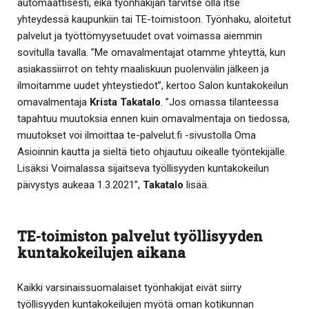
automaattisesti, eikä työnhakijan tarvitse olla itse
yhteydessä kaupunkiin tai TE-toimistoon. Työnhaku, aloitetut
palvelut ja työttömyysetuudet ovat voimassa aiemmin
sovitulla tavalla. ”Me omavalmentajat otamme yhteyttä, kun
asiakassiirrot on tehty maaliskuun puolenvälin jälkeen ja
ilmoitamme uudet yhteystiedot”, kertoo Salon kuntakokeilun
omavalmentaja
Krista Takatalo
. ”Jos omassa tilanteessa
tapahtuu muutoksia ennen kuin omavalmentaja on tiedossa,
muutokset voi ilmoittaa te-palvelut.fi -sivustolla Oma
Asioinnin kautta ja sieltä tieto ohjautuu oikealle työntekijälle.
Lisäksi Voimalassa sijaitseva työllisyyden kuntakokeilun
päivystys aukeaa 1.3.2021”,
Takatalo
lisää.
TE-toimiston palvelut työllisyyden
kuntakokeilujen aikana
Kaikki varsinaissuomalaiset työnhakijat eivät siirry
työllisyyden kuntakokeilujen myötä oman kotikunnan