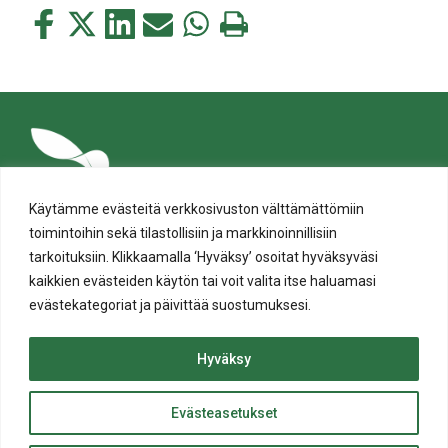
Jaa
Jaa
Jaa
Jaa
Jaa
Tulosta
tämä
tämä
tämä
tämä
tämä
tämä
Facebookissa
Twitterissä
LinkedIn:ssä
sähköpostitse
WhatsApp:ssa
sivu
Käytämme evästeitä verkkosivuston välttämättömiin
toimintoihin sekä tilastollisiin ja markkinoinnillisiin
tarkoituksiin. Klikkaamalla ‘Hyväksy’ osoitat hyväksyväsi
kaikkien evästeiden käytön tai voit valita itse haluamasi
evästekategoriat ja päivittää suostumuksesi.
Tietosuoja
Evästeiden käyttö
Hyväksy
Saavutettavuusseloste
Evästeasetukset
ylös
© Salon kaupunki 2020 • All rights reserved.