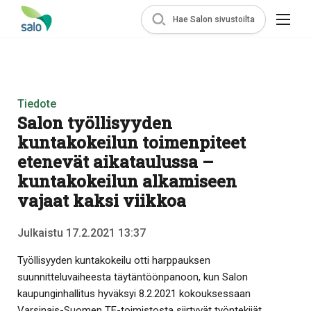
Hae Salon sivustoilta
Tiedote
Salon työllisyyden
kuntakokeilun toimenpiteet
etenevät aikataulussa –
kuntakokeilun alkamiseen
vajaat kaksi viikkoa
Julkaistu 17.2.2021 13:37
Työllisyyden kuntakokeilu otti harppauksen
suunnitteluvaiheesta täytäntöönpanoon, kun Salon
kaupunginhallitus hyväksyi 8.2.2021 kokouksessaan
Varsinais-Suomen TE-toimistosta siirtyvät työntekijät