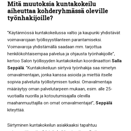
Mitä muutoksia kuntakokeilu
aiheuttaa kohderyhmässä oleville
työnhakijoille?
”Käytännössä kuntakokeilussa valtio ja kaupunki yhdistävät
voimavarojaan työllisyystilanteen parantamiseksi.
Voimavaroja yhdistämällä saadaan mm. tarjottua
henkilökohtaisempaa palvelua ja ohjausta työnhakijoille”,
kertoo Salon työllisyyden kuntakokeilun koordinaattori
Salla
Seppälä
. ”Kuntakokeiluun siirtyvä työnhakija saa nimetyn
omavalmentajan, jonka kanssa asioida ja miettiä itselle
sopivia palveluita työllistymisen tueksi. Omavalmentaja
määräytyy oman palvelutarpeen mukaan, esim. alle 25-
vuotiailla nuorilla ja kotoutumisajalla olevilla
maahanmuuttajilla on omat omavalmentajat”,
Seppälä
kiteyttää.
Siirtyminen kuntakokeilun asiakkaaksi tapahtuu