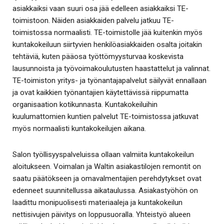
asiakkaiksi vaan suuri osa jää edelleen asiakkaiksi TE-
toimistoon. Näiden asiakkaiden palvelu jatkuu TE-
toimistossa normaalisti. TE-toimistolle jää kuitenkin myös
kuntakokeiluun siirtyvien henkilöasiakkaiden osalta joitakin
tehtäviä, kuten pääosa työttömyysturvaa koskevista
lausunnoista ja työvoimakoulutusten haastattelut ja valinnat.
TE-toimiston yritys- ja työnantajapalvelut säilyvät ennallaan
ja ovat kaikkien työnantajien käytettävissä riippumatta
organisaation kotikunnasta. Kuntakokeiluihin
kuulumattomien kuntien palvelut TE-toimistossa jatkuvat
myös normaalisti kuntakokeilujen aikana.
Salon työllisyyspalveluissa ollaan valmiita kuntakokeilun
aloitukseen. Voimalan ja Waltin asiakastilojen remontit on
saatu päätökseen ja omavalmentajien perehdytykset ovat
edenneet suunnitellussa aikataulussa. Asiakastyöhön on
laadittu monipuolisesti materiaaleja ja kuntakokeilun
nettisivujen päivitys on loppusuoralla. Yhteistyö alueen