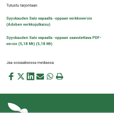
Tutustu tarjontaan:
Syyskauden Salo vapaalla -oppaan verkkoversio
(Adoben verkkojulkaisu)
Syyskauden Salo vapaalla -oppaan saavutettava PDF-
versio (5,18 Mt) (5,18 Mt)
Jaa sosiaalisessa mediassa:
Jaa
Jaa
Jaa
Jaa
Jaa
Tulosta
tämä
tämä
tämä
tämä
tämä
tämä
Facebookissa
Twitterissä
LinkedIn:ssä
sähköpostitse
WhatsApp:ssa
sivu