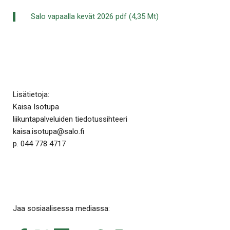
Salo vapaalla kevät 2026 pdf (4,35 Mt)
Lisätietoja:
Kaisa Isotupa
liikuntapalveluiden tiedotussihteeri
kaisa.isotupa@salo.fi
p. 044 778 4717
Jaa sosiaalisessa mediassa: