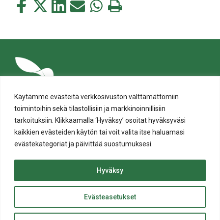
Jaa
Jaa
Jaa
Jaa
Jaa
Tulosta
tämä
tämä
tämä
tämä
tämä
tämä
Facebookissa
Twitterissä
LinkedIn:ssä
sähköpostitse
WhatsApp:ssa
sivu
Käytämme evästeitä verkkosivuston välttämättömiin
toimintoihin sekä tilastollisiin ja markkinoinnillisiin
tarkoituksiin. Klikkaamalla ‘Hyväksy’ osoitat hyväksyväsi
kaikkien evästeiden käytön tai voit valita itse haluamasi
evästekategoriat ja päivittää suostumuksesi.
Tietosuoja
Evästeiden käyttö
Hyväksy
Saavutettavuusseloste
Evästeasetukset
ylös
© Salon kaupunki 2020 • All rights reserved.