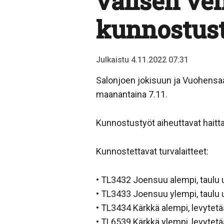
välisen ven
kunnostusty
Julkaistu 4.11.2022 07:31
Salonjoen jokisuun ja Vuohensaar
maanantaina 7.11.
Kunnostustyöt aiheuttavat haittaa
Kunnostettavat turvalaitteet:
• TL3432 Joensuu alempi, taulu 
• TL3433 Joensuu ylempi, taulu 
• TL3434 Kärkkä alempi, levytet
• TL6539 Kärkkä ylempi, levytet