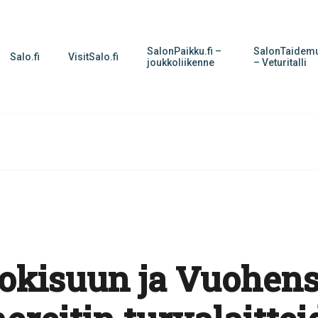
SalonPaikku.fi –
SalonTaidemu
Salo.fi
VisitSalo.fi
joukkoliikenne
– Veturitalli
jokisuun ja Vuohen