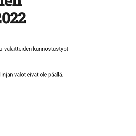
iden
2022
turvalaitteiden kunnostustyöt
njan valot eivät ole päällä.