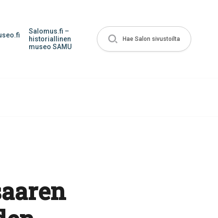
Salomus.fi –
seo.fi
historiallinen
Hae Salon sivustoilta
museo SAMU
saaren