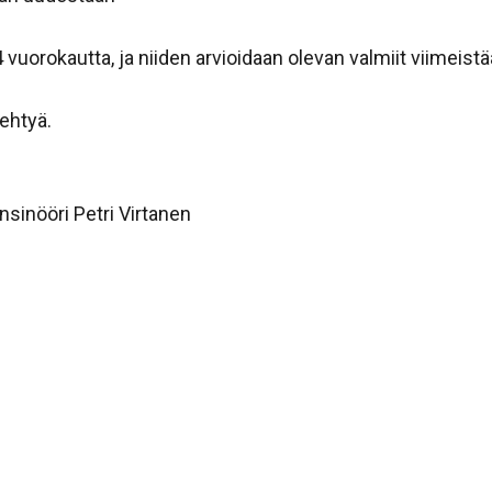
vuorokautta, ja niiden arvioidaan olevan valmiit viimeist
ehtyä.
sinööri Petri Virtanen
sa