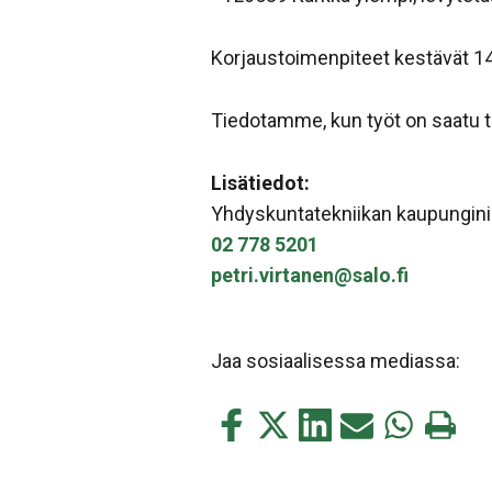
Korjaustoimenpiteet kestävät 14 
Tiedotamme, kun työt on saatu t
Lisätiedot:
Yhdyskuntatekniikan kaupunginin
02 778 5201
petri.virtanen@salo.fi
Jaa sosiaalisessa mediassa:
Jaa
Jaa
Jaa
Jaa
Jaa
Tulosta
tämä
tämä
tämä
tämä
tämä
tämä
Facebookissa
Twitterissä
LinkedIn:ssä
sähköpostitse
WhatsApp:s
sivu