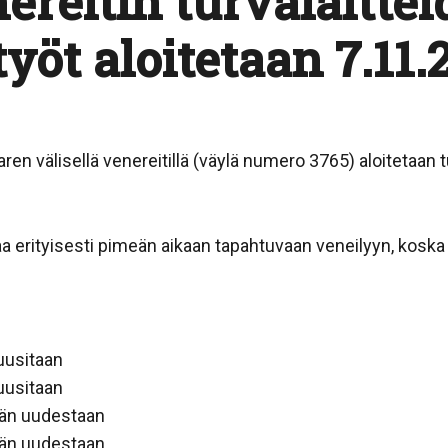
ereitin turvalaitte
öt aloitetaan 7.11.
en välisellä venereitillä (väylä numero 3765) aloitetaan 
 erityisesti pimeän aikaan tapahtuvaan veneilyyn, koska li
uusitaan
uusitaan
ään uudestaan
ään uudestaan