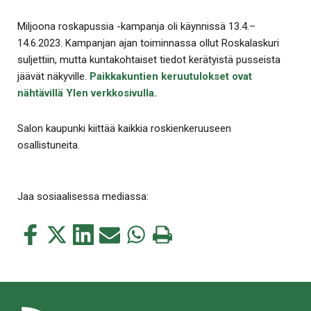
Miljoona roskapussia -kampanja oli käynnissä 13.4.–
14.6.2023. Kampanjan ajan toiminnassa ollut Roskalaskuri
suljettiin, mutta kuntakohtaiset tiedot kerätyistä pusseista
jäävät näkyville.
Paikkakuntien keruutulokset ovat
nähtävillä Ylen verkkosivulla.
Salon kaupunki kiittää kaikkia roskienkeruuseen
osallistuneita.
Jaa sosiaalisessa mediassa:
Jaa
Jaa
Jaa
Jaa
Jaa
Tulosta
tämä
tämä
tämä
tämä
tämä
tämä
Facebookissa
Twitterissä
LinkedIn:ssä
sähköpostitse
WhatsApp:ssa
sivu