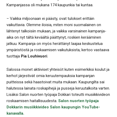
Kampanjassa oli mukana 174 kaupunkia tai kuntaa.
– Vaikka miljoonaan ei päästy, ovat tulokset erittäin
vaikuttavia. Olemme iloisia, miten moni suomalainen on
lähtenyt talkoisiin mukaan, ja vaikka varsinainen kampanja-
aika on nyt tältä keväältä päättynyt, roskien kerääminen
jatkuu. Kampanja on myös herättänyt laajaa keskustelua
ympäristöstä ja roskaamisen vaikutuksista, kertoo vastaava
tuottaja
Pia Louhivuori
.
Salossa monet aktiiviset yhteisöt kuten esimerkiksi koulut ja
kerhot järjestivät omia keruutempauksia kampanjan
puitteissa sekä haastoivat muita mukaan. Kaupungilta sai
halutessa lainata roskapihejä ja pusseja keruutalkoita varten.
Lisäksi Salon nuorten työpaja Dokkari toteutti musiikkivideon
roskaamisen haitallisuudesta.
Salon nuorten työpaja
Dokkarin musiikkivideo Salon kaupungin YouTube-
kanavalla.