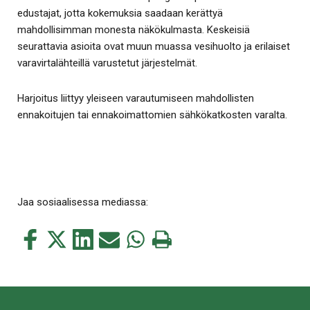
edustajat, jotta kokemuksia saadaan kerättyä
mahdollisimman monesta näkökulmasta. Keskeisiä
seurattavia asioita ovat muun muassa vesihuolto ja erilaiset
varavirtalähteillä varustetut järjestelmät.
Harjoitus liittyy yleiseen varautumiseen mahdollisten
ennakoitujen tai ennakoimattomien sähkökatkosten varalta.
Jaa sosiaalisessa mediassa:
Jaa
Jaa
Jaa
Jaa
Jaa
Tulosta
tämä
tämä
tämä
tämä
tämä
tämä
Facebookissa
Twitterissä
LinkedIn:ssä
sähköpostitse
WhatsApp:ssa
sivu