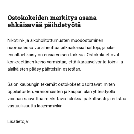
Ostokokeiden merkitys osana
ehkäisevää päihdetyötä
Nikotiini- ja alkoholitottumusten muodostuminen
nuoruudessa voi aiheuttaa pitkäaikaisia haittoja, ja siksi
ennaltaehkäisy on ensiarvoisen tärkeää. Ostokokeet ovat
konkreettinen keino varmistaa, että ikärajavalvonta toimii ja
alaikäisten pääsy päihteisiin estetään.
Salon kaupungin tekemät ostokokeet osoittavat, miten
oppilaitosten, viranomaisten ja kaupan alan yhteistyöllä
voidaan saavuttaa merkittäviä tuloksia paikallisesti ja edistää
vastuullisuutta laajemminkin.
Lisätietoja: