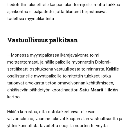
tiedotettiin alueellisille kaupan alan toimijoille, mutta tarkkaa
ajankohtaa ei paljastettu, jotta tilanteet heijastaisivat
todellisia myyntitilanteita.
Vastuullisuus palkitaan
– Monessa myyntipaikassa ikärajavalvonta toimi
moitteettomasti, ja näille paikoille myönnettiin Diplomi-
sertifikaatti osoituksena vastuullisesta toiminnasta. Kaikille
osallistuneille myyntipaikoille toimitettiin tulokset, jotka
tarjoavat arvokasta tietoa omavalvonnan kehittämiseen,
ehkäisevän päihdetyön koordinaattori
Satu-Maarit Hildén
kertoo.
Hildén korostaa, että ostokokeet eivät ole vain
valvontakeino, vaan ne tukevat kaupan alan vastuullisuutta ja
yhteiskunnallista tavoitetta suojella nuorten terveyttä.