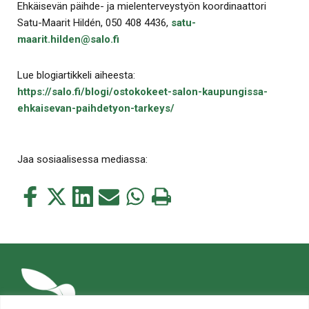
Ehkäisevän päihde- ja mielenterveystyön koordinaattori
Satu-Maarit Hildén, 050 408 4436,
satu-
maarit.hilden@salo.fi
Lue blogiartikkeli aiheesta:
https://salo.fi/blogi/ostokokeet-salon-kaupungissa-
ehkaisevan-paihdetyon-tarkeys/
Jaa sosiaalisessa mediassa:
Jaa
Jaa
Jaa
Jaa
Jaa
Tulosta
tämä
tämä
tämä
tämä
tämä
tämä
Facebookissa
Twitterissä
LinkedIn:ssä
sähköpostitse
WhatsApp:ssa
sivu