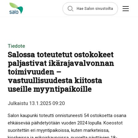
Hae Salon sivustoilta
Tiedote
Salossa toteutetut ostokokeet
paljastivat ikärajavalvonnan
toimivuuden –
vastuullisuudesta kiitosta
useille myyntipaikoille
Julkaistu 13.1.2025 09:20
Salon kaupunki toteutti onnistuneesti 54 ostokoetta osana
ehkäisevää päihdetyötään vuoden 2024 lopulla. Koeostot
suoritettiin eri myyntipaikoissa, kuten marketeissa,
kioskeissa ja erikoiskaupoissa, nuorelta näyttävien 18-