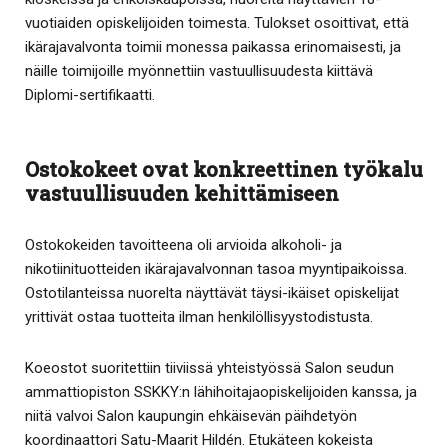
vuotiaiden opiskelijoiden toimesta. Tulokset osoittivat, että
ikärajavalvonta toimii monessa paikassa erinomaisesti, ja
näille toimijoille myönnettiin vastuullisuudesta kiittävä
Diplomi-sertifikaatti.
Ostokokeet ovat konkreettinen työkalu
vastuullisuuden kehittämiseen
Ostokokeiden tavoitteena oli arvioida alkoholi- ja
nikotiinituotteiden ikärajavalvonnan tasoa myyntipaikoissa.
Ostotilanteissa nuorelta näyttävät täysi-ikäiset opiskelijat
yrittivät ostaa tuotteita ilman henkilöllisyystodistusta.
Koeostot suoritettiin tiiviissä yhteistyössä Salon seudun
ammattiopiston SSKKY:n lähihoitajaopiskelijoiden kanssa, ja
niitä valvoi Salon kaupungin ehkäisevän päihdetyön
koordinaattori Satu-Maarit Hildén. Etukäteen kokeista