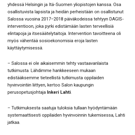
yhdessä Helsingin ja Itä-Suomen yliopistojen kanssa. Osa
osallistuvista lapsista ja heidän perheistään on osallistunut
Salossa vuosina 2017–2018 päiväkodeissa tehtyyn DAGIS-
interventioon, joka pyrki edistämään lasten terveellisiä
elintapoja ja itsesäätelytaitoja. Intervention tavoitteena oli
myös vähentää sosioekonomisia eroja lasten
käyttäytymisessä.
– Salossa ei ole aikaisemmin tehty vastaavanlaista
tutkimusta. Lähdimme hankkeeseen mukaan
edistääksemme tieteellistä tutkimusta oppilaiden
hyvinvointiin liittyen, kertoo Salon kaupungin
perusopetusjohtaja
Inkeri Lahti
.
– Tutkimuksesta saatuja tuloksia tullaan hyödyntämään
systemaattisesti oppilaiden hyvinvoinnin tukemisessa, Lahti
jatkaa.