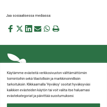
Jaa sosiaalisessa mediassa:
Jaa
Jaa
Jaa
Jaa
Jaa
Tulosta
tämä
tämä
tämä
tämä
tämä
tämä
Facebookissa
Twitterissä
LinkedIn:ssä
sähköpostitse
WhatsApp:ssa
sivu
Käytämme evästeitä verkkosivuston välttämättömiin
toimintoihin sekä tilastollisiin ja markkinoinnillisiin
tarkoituksiin. Klikkaamalla ‘Hyväksy’ osoitat hyväksyväsi
kaikkien evästeiden käytön tai voit valita itse haluamasi
evästekategoriat ja päivittää suostumuksesi.
Tietosuoja
Evästeiden käyttö