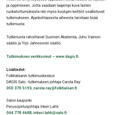
ja oppimiseen. Jotta saadaan laajempi kuva lasten
ruokatottumuksista niin myös koulujen keittiöt osallistuvat
tutkimukseen. Ajankohtaisesta aiheesta tarvitaan lisää
tutkimusta.
Tutkimusta rahoittavat Suomen Akatemia, Juho Vainion
säätiö ja Yrjö Jahnssonin säätiö.
Tutkimuksen verkkosivut – www.dagis.fi.
Lisätiedot:
Folkhälsanin tutkimuskeskus
DAGIS Salo -tutkimuksen johtaja Carola Ray
050 370 5193
,
carola.ray@folkhalsan.fi
Salon kaupunki
Perusopetusjohtaja Inkeri Lahti
044 778 4688
,
inkeri.lahti@salo.fi