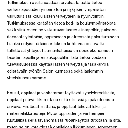
Tutkimuksen avulla saadaan arvokasta uutta tietoa
varhaislapsuuden ympäristön ja nykyisen ympäristön
vaikutuksista koululaisten terveyteen ja hyvinvointiin.
Tutkimuksessa kerätään tietoa koti- ja kouluympäristöistä
sekä siitä, miten ne vaikuttavat lasten elintapoihin, painoon,
itsesäätelytaitoihin, oppimiseen ja stressistä palautumiseen.
Lisäksi erityisenä kiinnostuksen kohteena on, ovatko
tutkittavat yhteydet samankaltaisia eri sosioekonomisen
taustan lapsilla ja eri sukupuolilla. Tätä tietoa voidaan
tulevaisuudessa käyttää lasten terveyttä ja tasa-arvoa
edistävään työhön Salon kunnassa sekä laajemmin
yhteiskunnassamme.
Koulut, oppilaat ja vanhemmat täyttävät kyselylomakkeita,
oppilaat pitävät liikemittaria sekä stressiä ja palautumista
arvioiva Firstbeat-mittaria, ja oppilaat tekevät luku- ja
matematiikkatestejä. Myös oppilaiden ja vanhempien
ruutuaikaa sekä tavanomaista ruoankäyttöä tutkitaan, ja sitä,
miten se on yhteydessä oppilaiden liikkumiseen, terveyteen