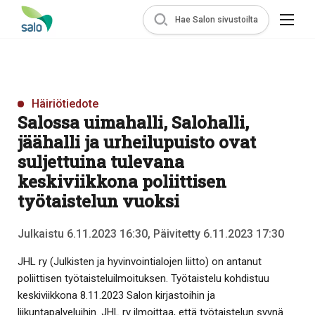
Hae Salon sivustoilta
Häiriötiedote
Salossa uimahalli, Salohalli,
jäähalli ja urheilupuisto ovat
suljettuina tulevana
keskiviikkona poliittisen
työtaistelun vuoksi
Julkaistu 6.11.2023 16:30, Päivitetty 6.11.2023 17:30
JHL ry (Julkisten ja hyvinvointialojen liitto) on antanut
poliittisen työtaisteluilmoituksen. Työtaistelu kohdistuu
keskiviikkona 8.11.2023 Salon kirjastoihin ja
liikuntapalveluihin. JHL ry ilmoittaa, että työtaistelun syynä