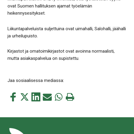
ovat Suomen hallituksen ajamat työelämän
heikennysesitykset.
Liikuntapalveluista suljettuina ovat uimahalli, Salohalli, jäähalli
ja urheilupuisto.
Kirjastot ja omatoimikirjastot ovat avoinna normaalisti,
mutta asiakaspalvelua on supistettu.
Jaa sosiaalisessa mediassa:
Jaa
Jaa
Jaa
Jaa
Jaa
Tulosta
tämä
tämä
tämä
tämä
tämä
tämä
Facebookissa
Twitterissä
LinkedIn:ssä
sähköpostitse
WhatsApp:ssa
sivu