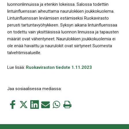
luonnonlinnuissa ja etenkin lokeissa. Salossa todettiin
lintuinfluenssan aiheuttama naurulokkien joukkokuolema.
Lintuinfluenssan leviämisen estämiseksi Ruokavirasto
perusti tartuntavyöhykkeen. Syksyn aikana lintuinfluenssaa
on todettu vain yksittäisissä luonnon linnuissa ja tapausten
määrät ovat vähentyneet. Naurulokkien joukkokuolemia ei
ole enää havaittu ja naurulokit ovat siirtyneet Suomesta
talvehtimisalueille.
Lue lisää:
Ruokaviraston tiedote 1.11.2023
Jaa sosiaalisessa mediassa:
Jaa
Jaa
Jaa
Jaa
Jaa
Tulosta
tämä
tämä
tämä
tämä
tämä
tämä
Facebookissa
Twitterissä
LinkedIn:ssä
sähköpostitse
WhatsApp:ssa
sivu