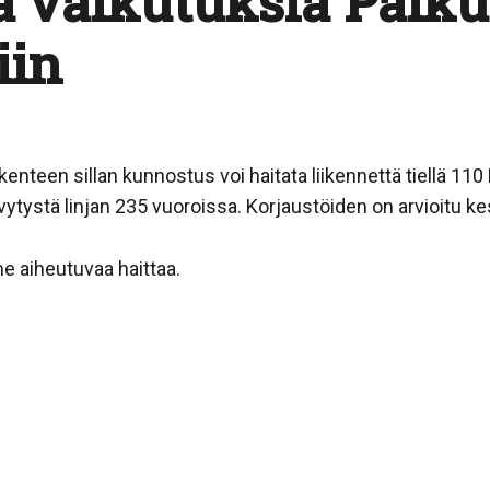
a vaikutuksia Paik
iin
ikenteen sillan kunnostus voi haitata liikennettä tiellä 110
iivytystä linjan 235 vuoroissa. Korjaustöiden on arvioitu 
 aiheutuvaa haittaa.
sa