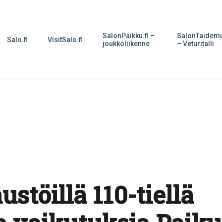
SalonPaikku.fi –
SalonTaidemu
Salo.fi
VisitSalo.fi
joukkoliikenne
– Veturitalli
ustöillä 110-tiellä