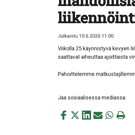
mahdollisi
liikennöint
Julkaistu 10.6.2026 11:00
Viikolla 25 käynnistyvä kevyen li
saattavat aiheuttaa ajoittaista v
Pahoittelemme matkustajillemme
Jaa sosiaalisessa mediassa:
Jaa
Jaa
Jaa
Jaa
Jaa
Tulosta
tämä
tämä
tämä
tämä
tämä
tämä
Facebookissa
Twitterissä
LinkedIn:ssä
sähköpostitse
WhatsApp:s
sivu