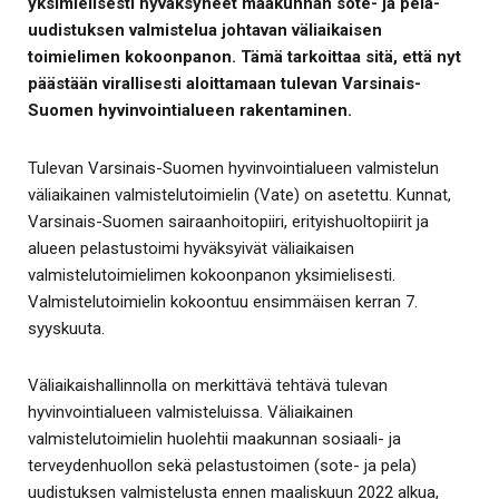
yksimielisesti hyväksyneet maakunnan sote- ja pela-
uudistuksen valmistelua johtavan väliaikaisen
toimielimen kokoonpanon. Tämä tarkoittaa sitä, että nyt
päästään virallisesti aloittamaan tulevan Varsinais-
Suomen hyvinvointialueen rakentaminen.
Tulevan Varsinais-Suomen hyvinvointialueen valmistelun
väliaikainen valmistelutoimielin (Vate) on asetettu. Kunnat,
Varsinais-Suomen sairaanhoitopiiri, erityishuoltopiirit ja
alueen pelastustoimi hyväksyivät väliaikaisen
valmistelutoimielimen kokoonpanon yksimielisesti.
Valmistelutoimielin kokoontuu ensimmäisen kerran 7.
syyskuuta.
Väliaikaishallinnolla on merkittävä tehtävä tulevan
hyvinvointialueen valmisteluissa. Väliaikainen
valmistelutoimielin huolehtii maakunnan sosiaali- ja
terveydenhuollon sekä pelastustoimen (sote- ja pela)
uudistuksen valmistelusta ennen maaliskuun 2022 alkua,