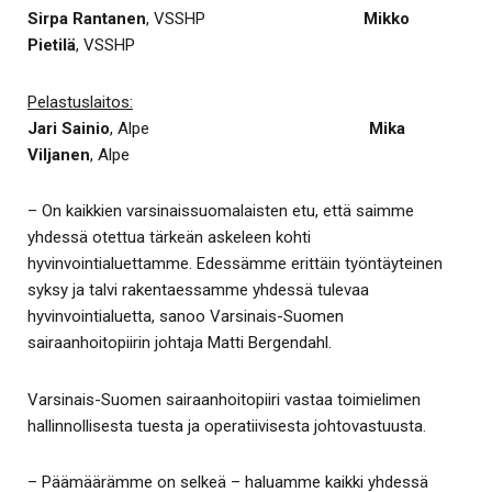
Sirpa Rantanen
, VSSHP
Mikko
Pietilä
, VSSHP
Pelastuslaitos:
Jari Sainio
, Alpe
Mika
Viljanen
, Alpe
– On kaikkien varsinaissuomalaisten etu, että saimme
yhdessä otettua tärkeän askeleen kohti
hyvinvointialuettamme. Edessämme erittäin työntäyteinen
syksy ja talvi rakentaessamme yhdessä tulevaa
hyvinvointialuetta, sanoo Varsinais-Suomen
sairaanhoitopiirin johtaja Matti Bergendahl.
Varsinais-Suomen sairaanhoitopiiri vastaa toimielimen
hallinnollisesta tuesta ja operatiivisesta johtovastuusta.
– Päämäärämme on selkeä – haluamme kaikki yhdessä