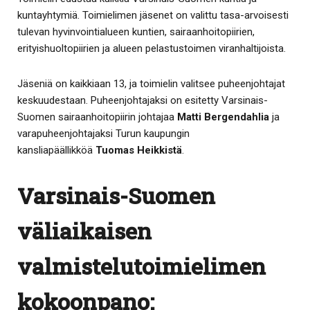
kuntayhtymiä. Toimielimen jäsenet on valittu tasa-arvoisesti
tulevan hyvinvointialueen kuntien, sairaanhoitopiirien,
erityishuoltopiirien ja alueen pelastustoimen viranhaltijoista.
Jäseniä on kaikkiaan 13, ja toimielin valitsee puheenjohtajat
keskuudestaan. Puheenjohtajaksi on esitetty Varsinais-
Suomen sairaanhoitopiirin johtajaa
Matti Bergendahlia
ja
varapuheenjohtajaksi Turun kaupungin
kansliapäällikköä
Tuomas Heikkistä
.
Varsinais-Suomen
väliaikaisen
valmistelutoimielimen
kokoonpano: