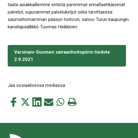
taata asiakkaillemme entistä paremmat ennaltaehkäisevät
palvelut, sujuvammat palveluketjut sekä tarvittaessa
saumattomamman pääsyn hoitoon, sanoo Turun kaupungin
kansliapäällikkö Tuomas Heikkinen.
Varsinais-Suomen sairaanhoitopiirin tiedote
2.9.2021
Jaa sosiaalisessa mediassa:
Jaa
Jaa
Jaa
Jaa
Jaa
Tulosta
tämä
tämä
tämä
tämä
tämä
tämä
Facebookissa
Twitterissä
LinkedIn:ssä
sähköpostitse
WhatsApp:ssa
sivu