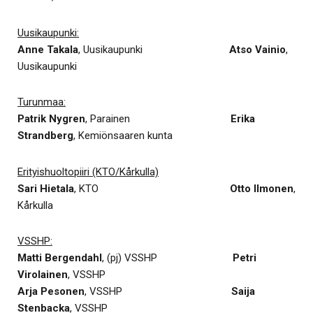
Uusikaupunki:
Anne Takala
, Uusikaupunki
Atso Vainio
,
Uusikaupunki
Turunmaa:
Patrik Nygren
, Parainen
Erika
Strandberg
, Kemiönsaaren kunta
Erityishuoltopiiri (KTO/Kårkulla)
Sari Hietala
, KTO
Otto Ilmonen
,
Kårkulla
VSSHP:
Matti Bergendahl
, (pj) VSSHP
Petri
Virolainen
, VSSHP
Arja Pesonen
, VSSHP
Saija
Stenbacka
, VSSHP