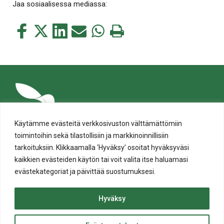
Jaa sosiaalisessa mediassa:
Jaa
Jaa
Jaa
Jaa
Jaa
Tulosta
tämä
tämä
tämä
tämä
tämä
tämä
Facebookissa
Twitterissä
LinkedIn:ssä
sähköpostitse
WhatsApp:ssa
sivu
Käytämme evästeitä verkkosivuston välttämättömiin
toimintoihin sekä tilastollisiin ja markkinoinnillisiin
tarkoituksiin. Klikkaamalla ‘Hyväksy’ osoitat hyväksyväsi
kaikkien evästeiden käytön tai voit valita itse haluamasi
evästekategoriat ja päivittää suostumuksesi.
Tietosuoja
Evästeiden käyttö
Hyväksy
Saavutettavuusseloste