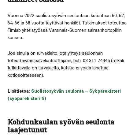
Vuonna 2022 suolistosyövän seulontaan kutsutaan 60, 62,
64, 66 ja 68 vuotta täyttävät henkilöt. Tutkimukset toteuttaa
Fimlab yhteistyössä Varsinais-Suomen sairaanhoitopiirin
kanssa.
Jos sinulla on turvakielto, ota yhteys seulonnan
toteuttavaan palveluntuottajaan, puh. 03 311 74445 (mikäli
tutkittavalla on turvakielto, kutsua ei voida lähettää
kotiosoitteeseen).
Lisätietoa:
Suolistosyövän seulonta – Syöpärekisteri
(syoparekisteri.fi)
Kohdunkaulan syövän seulonta
laajentunut