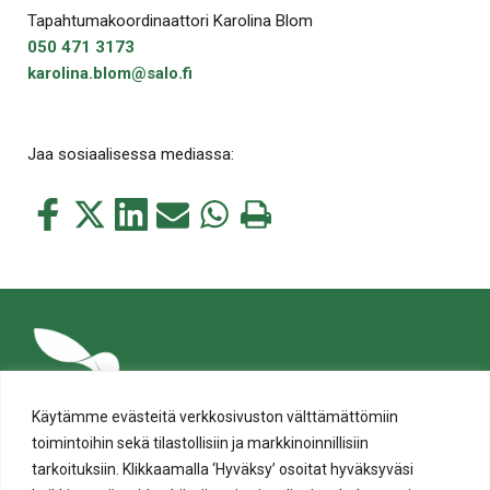
Tapahtumakoordinaattori Karolina Blom
050 471 3173
karolina.blom@salo.fi
Jaa sosiaalisessa mediassa:
Jaa
Jaa
Jaa
Jaa
Jaa
Tulosta
tämä
tämä
tämä
tämä
tämä
tämä
Facebookissa
Twitterissä
LinkedIn:ssä
sähköpostitse
WhatsApp:ssa
sivu
Käytämme evästeitä verkkosivuston välttämättömiin
toimintoihin sekä tilastollisiin ja markkinoinnillisiin
tarkoituksiin. Klikkaamalla ‘Hyväksy’ osoitat hyväksyväsi