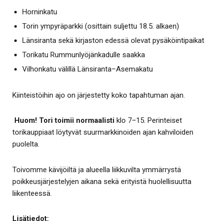
Horninkatu
Torin ympyräparkki (osittain suljettu 18.5. alkaen)
Länsiranta sekä kirjaston edessä olevat pysäköintipaikat
Torikatu Rummunlyöjänkadulle saakka
Vilhonkatu välillä Länsiranta–Asemakatu
Kiinteistöihin ajo on järjestetty koko tapahtuman ajan.
Huom! Tori toimii normaalisti
klo 7–15. Perinteiset
torikauppiaat löytyvät suurmarkkinoiden ajan kahviloiden
puolelta.
Toivomme kävijöiltä ja alueella liikkuvilta ymmärrystä
poikkeusjärjestelyjen aikana sekä erityistä huolellisuutta
liikenteessä.
Lisätiedot: