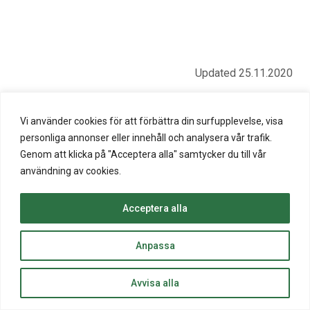
Updated 25.11.2020
Share on social media:
Share
Share
Share
Share
Share
Print
Vi använder cookies för att förbättra din surfupplevelse, visa
this
this
this
this
this
this
personliga annonser eller innehåll och analysera vår trafik.
on
on
on
by
on
page
Genom att klicka på "Acceptera alla" samtycker du till vår
Facebook
Twitter
LinkedIn
Mail
WhatsApp
användning av cookies.
Acceptera alla
© Copyright 2019 • All rights reserved.
top
Anpassa
to
Website crafted by
Evermade
.
Back
Avvisa alla