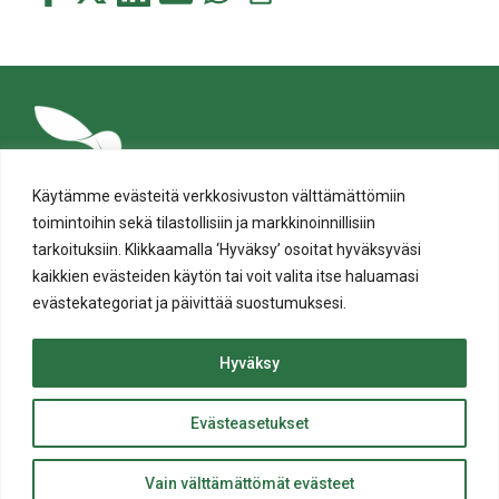
tämä
tämä
tämä
tämä
tämä
tämä
Facebookissa
Twitterissä
LinkedIn:ssä
sähköpostitse
WhatsApp:ssa
sivu
Käytämme evästeitä verkkosivuston välttämättömiin
toimintoihin sekä tilastollisiin ja markkinoinnillisiin
tarkoituksiin. Klikkaamalla ‘Hyväksy’ osoitat hyväksyväsi
kaikkien evästeiden käytön tai voit valita itse haluamasi
evästekategoriat ja päivittää suostumuksesi.
Tietosuoja
Evästeiden käyttö
Hyväksy
Saavutettavuusseloste
Evästeasetukset
ylös
© Salon kaupunki 2020 • All rights reserved.
Takaisin
Website crafted by
Evermade
.
Vain välttämättömät evästeet