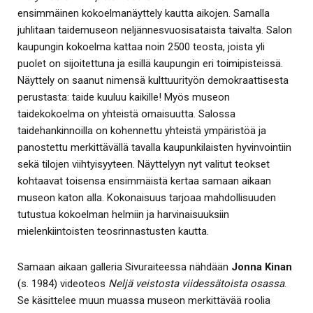
ensimmäinen kokoelmanäyttely kautta aikojen. Samalla
juhlitaan taidemuseon neljännesvuosisataista taivalta. Salon
kaupungin kokoelma kattaa noin 2500 teosta, joista yli
puolet on sijoitettuna ja esillä kaupungin eri toimipisteissä.
Näyttely on saanut nimensä kulttuurityön demokraattisesta
perustasta: taide kuuluu kaikille! Myös museon
taidekokoelma on yhteistä omaisuutta. Salossa
taidehankinnoilla on kohennettu yhteistä ympäristöä ja
panostettu merkittävällä tavalla kaupunkilaisten hyvinvointiin
sekä tilojen viihtyisyyteen. Näyttelyyn nyt valitut teokset
kohtaavat toisensa ensimmäistä kertaa samaan aikaan
museon katon alla. Kokonaisuus tarjoaa mahdollisuuden
tutustua kokoelman helmiin ja harvinaisuuksiin
mielenkiintoisten teosrinnastusten kautta.
Samaan aikaan galleria Sivuraiteessa nähdään
Jonna Kinan
(s. 1984) videoteos
Neljä veistosta viidessätoista osassa
.
Se käsittelee muun muassa museon merkittävää roolia