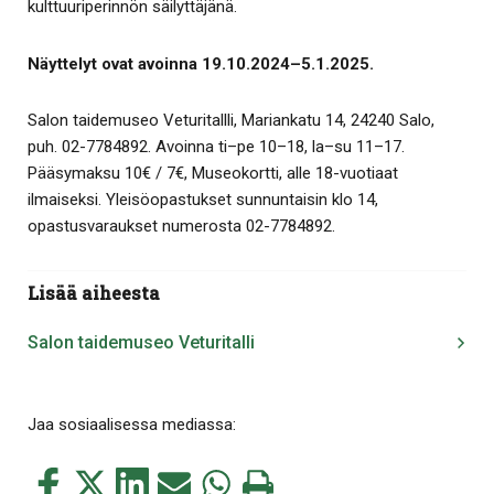
kulttuuriperinnön säilyttäjänä.
Näyttelyt ovat avoinna 19.10.2024–5.1.2025.
Salon taidemuseo Veturitallli, Mariankatu 14, 24240 Salo,
puh. 02-7784892. Avoinna ti–pe 10–18, la–su 11–17.
Pääsymaksu 10€ / 7€, Museokortti, alle 18-vuotiaat
ilmaiseksi. Yleisöopastukset sunnuntaisin klo 14,
opastusvaraukset numerosta 02-7784892.
Lisää aiheesta
Salon taidemuseo Veturitalli
Jaa sosiaalisessa mediassa:
Jaa
Jaa
Jaa
Jaa
Jaa
Tulosta