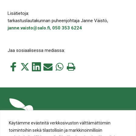
Lisätietoja:
tarkastuslautakunnan puheenjohtaja Janne Väistö,
janne.vaisto@salo.fi
,
050 353 6224
Jaa sosiaalisessa mediassa:
Jaa
Jaa
Jaa
Jaa
Jaa
Tulosta
tämä
tämä
tämä
tämä
tämä
tämä
Facebookissa
Twitterissä
LinkedIn:ssä
sähköpostitse
WhatsApp:ssa
sivu
Käytämme evästeitä verkkosivuston välttämättömiin
toimintoihin sekä tilastollisiin ja markkinoinnillisiin