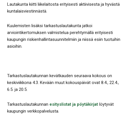
Lautakunta kiitti liikelaitosta erityisesti aktiivisesta ja hyvästä
kuntalaisviestinnästä.
Kuulemisten lisäksi tarkastuslautakunta jatkoi
arviointikertomuksen valmistelua perehtymällä erityisesti
kaupungin riskienhallintasuunnitelmiin ja niissä esiin tuotuihin
asioihin.
Tarkastuslautakunnan kevätkauden seuraava kokous on
keskiviikkona 4.3. Kevään muut kokouspäivät ovat 8.4., 22.4.,
6.5. ja 20.5.
Tarkastuslautakunnan
esityslistat ja pöytäkirjat
löytyvät
kaupungin verkkopalvelusta.