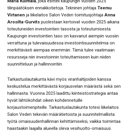
Maria Kulmala
, joka esitteli kaupungin vuoden 2025
tilinpäätöksen ennakkotietoja. Tekninen johtaja
Teemu
Virtanen
ja liikelaitos Salon Veden toimitusjohtaja
Anna
Arosilta-Gurvits
puolestaan kertoivat vuoden 2025 aikana
toteutuneiden investointien tasosta ja toteutumisesta.
Kaupungin investointien taso on kasvanut aiempiin vuosiin
verrattuna ja tulevaisuudessa investointisuunnitelmia on
merkittävästi aiempaa enemmän. Tämä tulee vaatimaan
resursseja niin investoinnin toteuttamiseen kuin niiden
suunnitteluun ja hallinnointiin.
Tarkastuslautakunta kävi myös viranhaltijoiden kanssa
keskustelua merkittävästä korjausvelan määrästä sekä sen
hallinnasta. Vuonna 2025 laadittu kiinteistöstrategia antaa
hyvät lähtökohdat oikein kohdennetuille
korjaustoimenpiteille. Tarkastuslautakunta totesi liikelaitos
Salon Veden tekevän määrätietoista ja suunnitelmallista
työtä omaisuudenhallinnan kehittämiseksi, vaikka toimintaa
haastaakin laajalla alueella oleva vesihuolto-omaisuus.