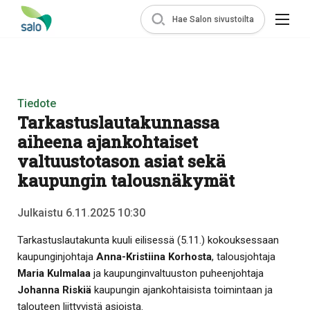
Hae Salon sivustoilta
Tiedote
Tarkastuslautakunnassa
aiheena ajankohtaiset
valtuustotason asiat sekä
kaupungin talousnäkymät
Julkaistu 6.11.2025 10:30
Tarkastuslautakunta kuuli eilisessä (5.11.) kokouksessaan
kaupunginjohtaja
Anna-Kristiina Korhosta
, talousjohtaja
Maria Kulmalaa
ja kaupunginvaltuuston puheenjohtaja
Johanna Riskiä
kaupungin ajankohtaisista toimintaan ja
talouteen liittyvistä asioista.