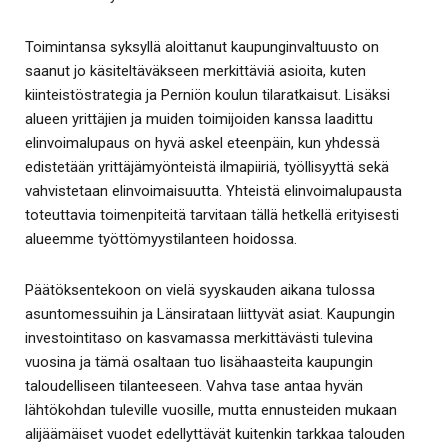
Toimintansa syksyllä aloittanut kaupunginvaltuusto on
saanut jo käsiteltäväkseen merkittäviä asioita, kuten
kiinteistöstrategia ja Perniön koulun tilaratkaisut. Lisäksi
alueen yrittäjien ja muiden toimijoiden kanssa laadittu
elinvoimalupaus on hyvä askel eteenpäin, kun yhdessä
edistetään yrittäjämyönteistä ilmapiiriä, työllisyyttä sekä
vahvistetaan elinvoimaisuutta. Yhteistä elinvoimalupausta
toteuttavia toimenpiteitä tarvitaan tällä hetkellä erityisesti
alueemme työttömyystilanteen hoidossa.
Päätöksentekoon on vielä syyskauden aikana tulossa
asuntomessuihin ja Länsirataan liittyvät asiat. Kaupungin
investointitaso on kasvamassa merkittävästi tulevina
vuosina ja tämä osaltaan tuo lisähaasteita kaupungin
taloudelliseen tilanteeseen. Vahva tase antaa hyvän
lähtökohdan tuleville vuosille, mutta ennusteiden mukaan
alijäämäiset vuodet edellyttävät kuitenkin tarkkaa talouden