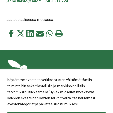
janne.vaisto@salo.fi
,
050 353 6224
Jaa sosiaalisessa mediassa:
Jaa
Jaa
Jaa
Jaa
Jaa
Tulosta
tämä
tämä
tämä
tämä
tämä
tämä
Facebookissa
Twitterissä
LinkedIn:ssä
sähköpostitse
WhatsApp:ssa
sivu
Käytämme evästeitä verkkosivuston välttämättömiin
toimintoihin sekä tilastollisiin ja markkinoinnillisiin
tarkoituksiin. Klikkaamalla ‘Hyväksy’ osoitat hyväksyväsi
kaikkien evästeiden käytön tai voit valita itse haluamasi
evästekategoriat ja päivittää suostumuksesi.
Tietosuoja