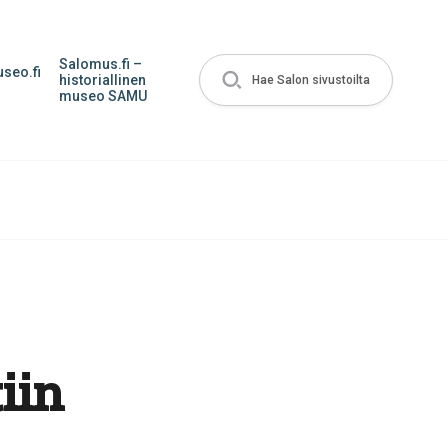
Salomus.fi –
seo.fi
historiallinen
Hae Salon sivustoilta
museo SAMU
iin