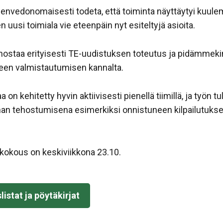
eenvedonomaisesti todeta, että toiminta näyttäytyi kuulem
uusi toimiala vie eteenpäin nyt esiteltyjä asioita.
nnostaa erityisesti TE-uudistuksen toteutus ja pidämmeki
seen valmistautumisen kannalta.
on kehitetty hyvin aktiivisesti pienellä tiimillä, ja työn 
an tehostumisena esimerkiksi onnistuneen kilpailutuksen
kokous on keskiviikkona 23.10.
istat ja pöytäkirjat