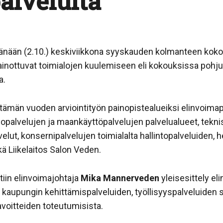
alveluita
tänään (2.10.) keskiviikkona syyskauden kolmanteen ko
inottuvat toimialojen kuulemiseen eli kokouksissa pohj
a.
tämän vuoden arviointityön painopistealueiksi elinvoimap
nopalvelujen ja maankäyttöpalvelujen palvelualueet, teknis
elut, konsernipalvelujen toimialalta hallintopalveluiden, 
kä Liikelaitos Salon Veden.
iin elinvoimajohtaja
Mika Mannerveden
yleisesittely el
kaupungin kehittämispalveluiden, työllisyyspalveluiden s
tavoitteiden toteutumisista.