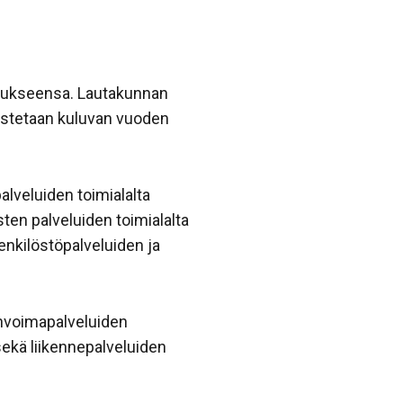
koukseensa. Lautakunnan
ustetaan kuluvan vuoden
alveluiden toimialalta
ten palveluiden toimialalta
henkilöstöpalveluiden ja
invoimapalveluiden
ekä liikennepalveluiden