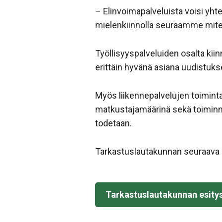
– Elinvoimapalveluista voisi yht
mielenkiinnolla seuraamme miten 
Työllisyyspalveluiden osalta kii
erittäin hyvänä asiana uudistuk
Myös liikennepalvelujen toimintaa 
matkustajamäärinä sekä toiminn
todetaan.
Tarkastuslautakunnan seuraava 
Tarkastuslautakunnan esitysl