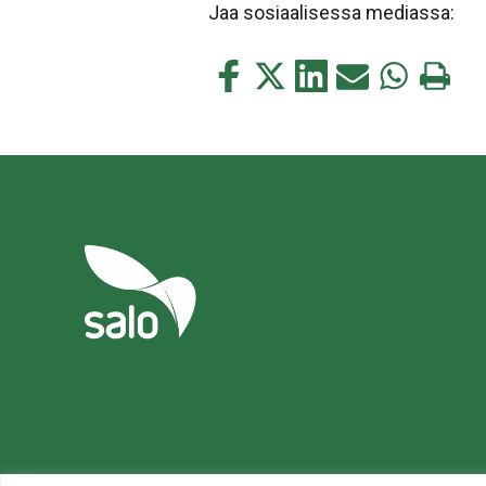
Jaa sosiaalisessa mediassa:
Jaa
Jaa
Jaa
Jaa
Jaa
Tulosta
tämä
tämä
tämä
tämä
tämä
tämä
Facebookissa
Twitterissä
LinkedIn:ssä
sähköpostitse
WhatsApp:s
sivu