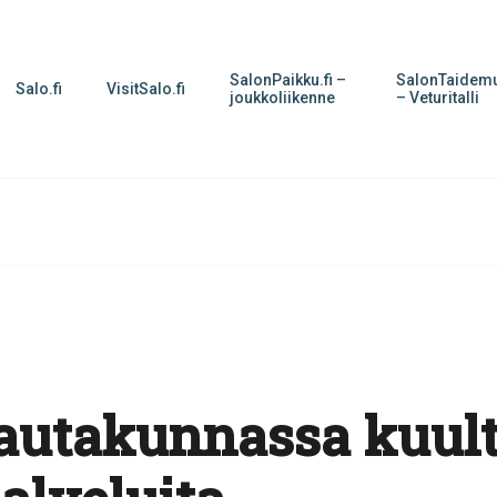
SalonPaikku.fi –
SalonTaidemu
Salo.fi
VisitSalo.fi
joukkoliikenne
– Veturitalli
autakunnassa kuult