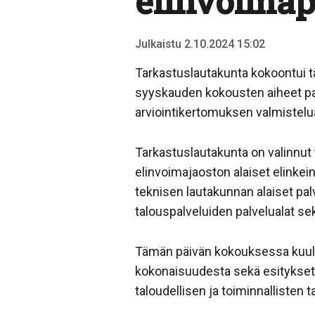
elinvoimap
Julkaistu 2.10.2024 15:02
Tarkastuslautakunta kokoontui 
syyskauden kokousten aiheet pa
arviointikertomuksen valmistelu
Tarkastuslautakunta on valinnut 
elinvoimajaoston alaiset elinkei
teknisen lautakunnan alaiset palv
talouspalveluiden palvelualat se
Tämän päivän kokouksessa kuult
kokonaisuudesta sekä esitykset 
taloudellisen ja toiminnallisten 