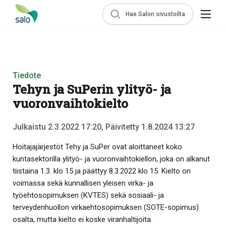
Hae Salon sivustoilta
Tiedote
Tehyn ja SuPerin ylityö- ja
vuoronvaihtokielto
Julkaistu 2.3.2022 17:20, Päivitetty 1.8.2024 13:27
Hoitajajärjestöt Tehy ja SuPer ovat aloittaneet koko
kuntasektorilla ylityö- ja vuoronvaihtokiellon, joka on alkanut
tiistaina 1.3. klo 15 ja päättyy 8.3.2022 klo 15. Kielto on
voimassa sekä kunnallisen yleisen virka- ja
työehtosopimuksen (KVTES) sekä sosiaali- ja
terveydenhuollon virkaehtosopimuksen (SOTE-sopimus)
osalta, mutta kielto ei koske viranhaltijoita.