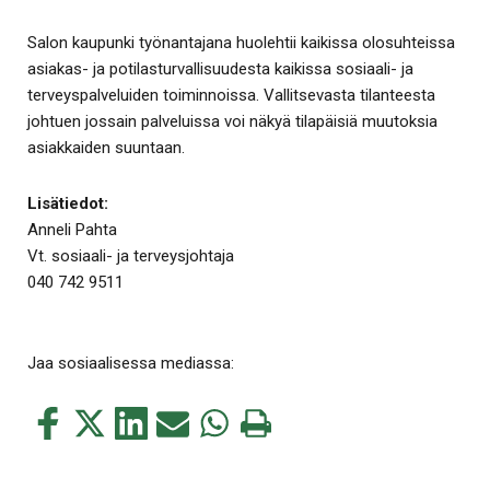
Salon kaupunki työnantajana huolehtii kaikissa olosuhteissa
asiakas- ja potilasturvallisuudesta kaikissa sosiaali- ja
terveyspalveluiden toiminnoissa. Vallitsevasta tilanteesta
johtuen jossain palveluissa voi näkyä tilapäisiä muutoksia
asiakkaiden suuntaan.
Lisätiedot:
Anneli Pahta
Vt. sosiaali- ja terveysjohtaja
040 742 9511
Jaa sosiaalisessa mediassa:
Jaa
Jaa
Jaa
Jaa
Jaa
Tulosta
tämä
tämä
tämä
tämä
tämä
tämä
Facebookissa
Twitterissä
LinkedIn:ssä
sähköpostitse
WhatsApp:ssa
sivu