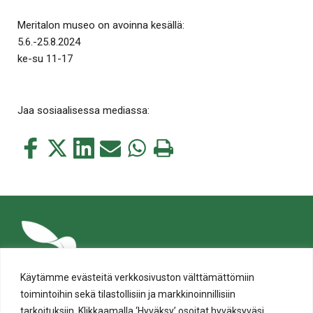
Meritalon museo on avoinna kesällä:
5.6.-25.8.2024
ke-su 11-17
Jaa sosiaalisessa mediassa:
Jaa
Jaa
Jaa
Jaa
Jaa
Tulosta
tämä
tämä
tämä
tämä
tämä
tämä
Facebookissa
Twitterissä
LinkedIn:ssä
sähköpostitse
WhatsApp:ssa
sivu
Käytämme evästeitä verkkosivuston välttämättömiin
toimintoihin sekä tilastollisiin ja markkinoinnillisiin
tarkoituksiin. Klikkaamalla ‘Hyväksy’ osoitat hyväksyväsi