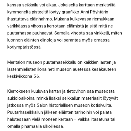
kanssa seikkailu voi alkaa. Jokaiselta karttaan merkityiltä
kymmeneltä pisteeltä löytyy graafikko Anni Pöyhtärin
ihastuttava eläinhahmo. Mukana kulkevassa riemukkaan
värikkäässä vihossa kerrotaan eläimistä ja siitä mitä ne
puutarhassa puuhaavat. Samalla vihosta saa vinkkejä, miten
luonnon eläinten elinoloja voi parantaa myös omassa
kotiympäristössä.
Meritalon museon puutarhaseikkailu on kaikkien lasten ja
lastenmielisten ilona heti museon auetessa kesäkauteen
keskiviikkona 5.6.
Kierrokseen kuuluvan kartan ja tietovihon saa museosta
aukioloaikoina, minkä lisäksi seikkailun materiaalit löytyvät
jatkossa myös Salon historiallisen museon kotisivuilta.
Puutarhaseikkailun jälkeen eläinten tarinoihin voi palata
halutessaan vielä moneen kertaan – vaikka iltasatuna tai
omalla pihamaalla ulkoillessa.