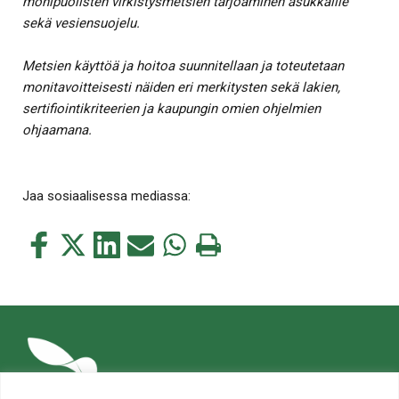
monipuolisten virkistysmetsien tarjoaminen asukkaille
sekä vesiensuojelu.
Metsien käyttöä ja hoitoa suunnitellaan ja toteutetaan
monitavoitteisesti näiden eri merkitysten sekä lakien,
sertifiointikriteerien ja kaupungin omien ohjelmien
ohjaamana.
Jaa sosiaalisessa mediassa:
Jaa
Jaa
Jaa
Jaa
Jaa
Tulosta
tämä
tämä
tämä
tämä
tämä
tämä
Facebookissa
Twitterissä
LinkedIn:ssä
sähköpostitse
WhatsApp:ssa
sivu