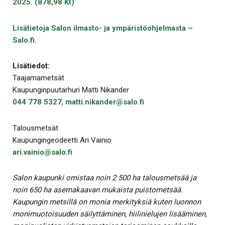
2025. (878,98 Kt)
Lisätietoja Salon ilmasto- ja ympäristöohjelmasta –
Salo.fi.
Lisätiedot:
Taajamametsät
Kaupunginpuutarhuri Matti Nikander
044 778 5327
,
matti.nikander@salo.fi
Talousmetsät
Kaupungingeodeetti Ari Vainio
ari.vainio@salo.fi
Salon kaupunki omistaa noin 2 500 ha talousmetsää ja
noin 650 ha asemakaavan mukaista puistometsää.
Kaupungin metsillä on monia merkityksiä kuten luonnon
monimuotoisuuden säilyttäminen, hiilinielujen lisääminen,