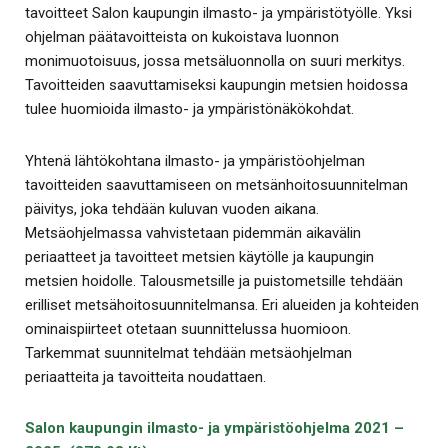
tavoitteet Salon kaupungin ilmasto- ja ympäristötyölle. Yksi
ohjelman päätavoitteista on kukoistava luonnon
monimuotoisuus, jossa metsäluonnolla on suuri merkitys.
Tavoitteiden saavuttamiseksi kaupungin metsien hoidossa
tulee huomioida ilmasto- ja ympäristönäkökohdat.
Yhtenä lähtökohtana ilmasto- ja ympäristöohjelman
tavoitteiden saavuttamiseen on metsänhoitosuunnitelman
päivitys, joka tehdään kuluvan vuoden aikana.
Metsäohjelmassa vahvistetaan pidemmän aikavälin
periaatteet ja tavoitteet metsien käytölle ja kaupungin
metsien hoidolle. Talousmetsille ja puistometsille tehdään
erilliset metsähoitosuunnitelmansa. Eri alueiden ja kohteiden
ominaispiirteet otetaan suunnittelussa huomioon.
Tarkemmat suunnitelmat tehdään metsäohjelman
periaatteita ja tavoitteita noudattaen.
Salon kaupungin ilmasto- ja ympäristöohjelma 2021 –