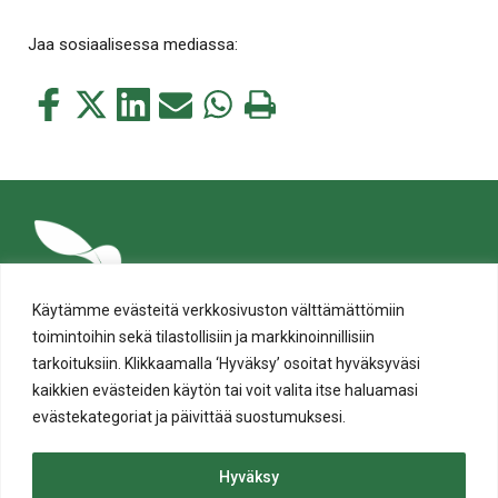
Jaa sosiaalisessa mediassa:
Jaa
Jaa
Jaa
Jaa
Jaa
Tulosta
tämä
tämä
tämä
tämä
tämä
tämä
Facebookissa
Twitterissä
LinkedIn:ssä
sähköpostitse
WhatsApp:ssa
sivu
Käytämme evästeitä verkkosivuston välttämättömiin
toimintoihin sekä tilastollisiin ja markkinoinnillisiin
tarkoituksiin. Klikkaamalla ‘Hyväksy’ osoitat hyväksyväsi
kaikkien evästeiden käytön tai voit valita itse haluamasi
evästekategoriat ja päivittää suostumuksesi.
Tietosuoja
Evästeiden käyttö
Hyväksy
Saavutettavuusseloste