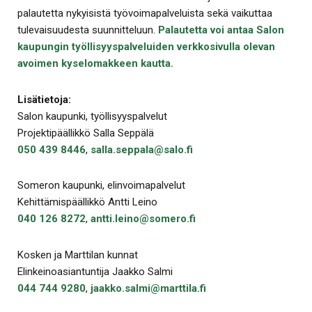
palautetta nykyisistä työvoimapalveluista sekä vaikuttaa
tulevaisuudesta suunnitteluun.
Palautetta voi antaa Salon
kaupungin työllisyyspalveluiden verkkosivulla olevan
avoimen kyselomakkeen kautta.
Lisätietoja:
Salon kaupunki, työllisyyspalvelut
Projektipäällikkö Salla Seppälä
050 439 8446
,
salla.seppala@salo.fi
Someron kaupunki, elinvoimapalvelut
Kehittämispäällikkö Antti Leino
040 126 8272
,
antti.leino@somero.fi
Kosken ja Marttilan kunnat
Elinkeinoasiantuntija Jaakko Salmi
044 744 9280
,
jaakko.salmi@marttila.fi