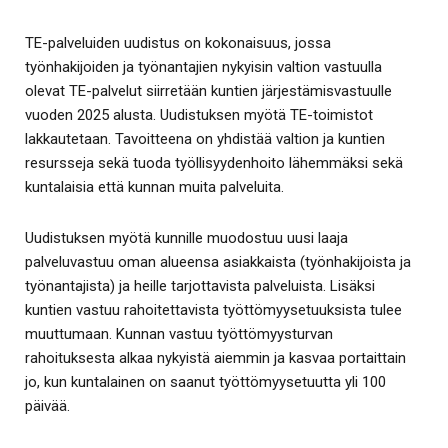
TE-palveluiden uudistus on kokonaisuus, jossa
työnhakijoiden ja työnantajien nykyisin valtion vastuulla
olevat TE-palvelut siirretään kuntien järjestämisvastuulle
vuoden 2025 alusta. Uudistuksen myötä TE-toimistot
lakkautetaan. Tavoitteena on yhdistää valtion ja kuntien
resursseja sekä tuoda työllisyydenhoito lähemmäksi sekä
kuntalaisia että kunnan muita palveluita.
Uudistuksen myötä kunnille muodostuu uusi laaja
palveluvastuu oman alueensa asiakkaista (työnhakijoista ja
työnantajista) ja heille tarjottavista palveluista. Lisäksi
kuntien vastuu rahoitettavista työttömyysetuuksista tulee
muuttumaan. Kunnan vastuu työttömyysturvan
rahoituksesta alkaa nykyistä aiemmin ja kasvaa portaittain
jo, kun kuntalainen on saanut työttömyysetuutta yli 100
päivää.