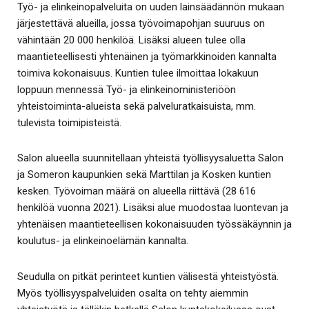
Työ- ja elinkeinopalveluita on uuden lainsäädännön mukaan
järjestettävä alueilla, jossa työvoimapohjan suuruus on
vähintään 20 000 henkilöä. Lisäksi alueen tulee olla
maantieteellisesti yhtenäinen ja työmarkkinoiden kannalta
toimiva kokonaisuus. Kuntien tulee ilmoittaa lokakuun
loppuun mennessä Työ- ja elinkeinoministeriöön
yhteistoiminta-alueista sekä palveluratkaisuista, mm.
tulevista toimipisteistä.
Salon alueella suunnitellaan yhteistä työllisyysaluetta Salon
ja Someron kaupunkien sekä Marttilan ja Kosken kuntien
kesken. Työvoiman määrä on alueella riittävä (28 616
henkilöä vuonna 2021). Lisäksi alue muodostaa luontevan ja
yhtenäisen maantieteellisen kokonaisuuden työssäkäynnin ja
koulutus- ja elinkeinoelämän kannalta.
Seudulla on pitkät perinteet kuntien välisestä yhteistyöstä.
Myös työllisyyspalveluiden osalta on tehty aiemmin