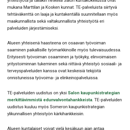
yhteistyötä ja tälläkin hetkellä Salon kuntakokeilussa ovat
mukana Marttilan ja Kosken kunnat. TE-palveluista siirtyvä
tehtäväkenttä on laaja ja kuntakentällä suunnitellaan myös
maakunnallista sekä valtakunnallista yhteistyötä eri
palveluiden järjestämiseksi.
Alueen yhteisenä haasteena on osaavan työvoiman
saaminen paikallisille työmarkkinoille myös tulevaisuudessa.
Erityisesti työvoiman osaaminen ja työkyky, elinvoimaisen
yritystoiminnan tukeminen sekä riittävä yhteistyö sosiaali- ja
terveyspalveluiden kanssa ovat keskeisiä tekijöitä
onnistuneissa työvoima- ja elinkeinopalveluissa.
TE-palveluiden uudistus on yksi
Salon kaupunkistrategian
merkittävimmistä edunvalvontahankkeista
. TE-palveluiden
uudistus kuuluu myös Someron kaupunkistrategian
ylikunnallisen yhteistyön kärkihankkeisiin.
Alueen kuntalaiset voivat vielä kesäkuun ajan antaa