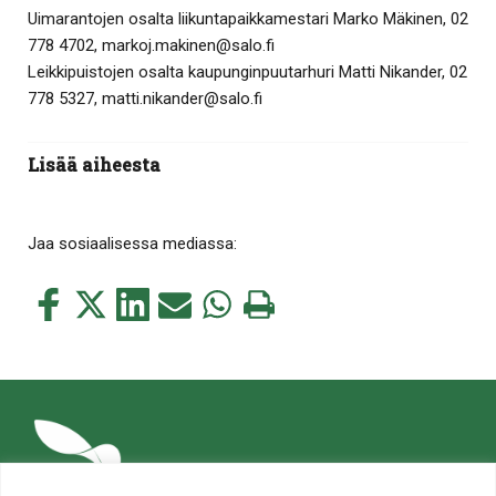
Uimarantojen osalta liikuntapaikkamestari Marko Mäkinen, 02
778 4702, markoj.makinen@salo.fi
Leikkipuistojen osalta kaupunginpuutarhuri Matti Nikander, 02
778 5327, matti.nikander@salo.fi
Lisää aiheesta
Jaa sosiaalisessa mediassa:
Jaa
Jaa
Jaa
Jaa
Jaa
Tulosta
tämä
tämä
tämä
tämä
tämä
tämä
Facebookissa
Twitterissä
LinkedIn:ssä
sähköpostitse
WhatsApp:ssa
sivu