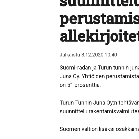
suunnittelu
perustamis
allekirjoite
Julkaistu 8.12.2020 10:40
Suomi-radan ja Turun tunnin jun
Juna Oy. Yhtiöiden perustamista
on 51 prosenttia.
Turun Tunnin Juna Oy:n tehtävän
suunnittelu rakentamisvalmiutee
Suomen valtion lisäksi osakkaina 