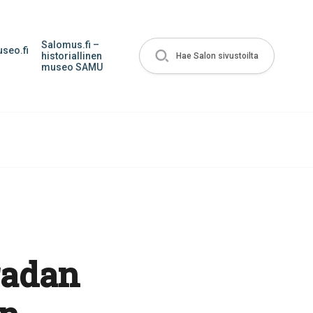
Salomus.fi –
seo.fi
historiallinen
Hae Salon sivustoilta
museo SAMU
radan