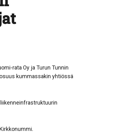
en
jat
uomi-rata Oy ja Turun Tunnin
ion osuus kummassakin yhtiössä
liikenneinfrastruktuurin
a Kirkkonummi.