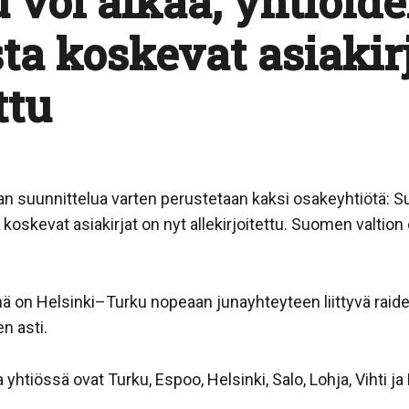
 voi alkaa, yhtiöid
ta koskevat asiakir
ttu
an suunnittelua varten perustetaan kaksi osakeyhtiötä: S
 koskevat asiakirjat on nyt allekirjoitettu. Suomen valt
ä on Helsinki–Turku nopeaan junayhteyteen liittyvä raide
n asti.
yhtiössä ovat Turku, Espoo, Helsinki, Salo, Lohja, Vihti j