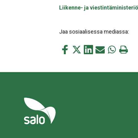
Liikenne- ja viestintäministeri
Jaa sosiaalisessa mediassa:
Jaa
Jaa
Jaa
Jaa
Jaa
Tulosta
tämä
tämä
tämä
tämä
tämä
tämä
Facebookissa
Twitterissä
LinkedIn:ssä
sähköpostitse
WhatsApp:s
sivu