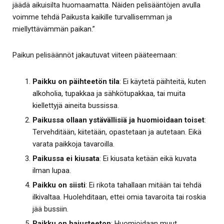
jäädä aikuisilta huomaamatta. Näiden pelisääntöjen avulla
voimme tehdä Paikusta kaikille turvallisemman ja
miellyttävämmän paikan.”
Paikun pelisäännöt jakautuvat viiteen pääteemaan:
Paikku on päihteetön tila
: Ei käytetä päihteitä, kuten
alkoholia, tupakkaa ja sähkötupakkaa, tai muita
kiellettyjä aineita bussissa.
Paikussa ollaan ystävällisiä ja huomioidaan toiset
:
Tervehditään, kiitetään, opastetaan ja autetaan. Eikä
varata paikkoja tavaroilla.
Paikussa ei kiusata
: Ei kiusata ketään eikä kuvata
ilman lupaa.
Paikku on siisti
: Ei rikota tahallaan mitään tai tehdä
ilkivaltaa. Huolehditaan, ettei omia tavaroita tai roskia
jää bussiin.
Paikku on hajusteeton
: Huomioidaan muut