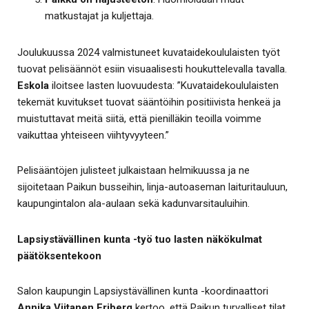
matkustajat ja kuljettaja.
Joulukuussa 2024 valmistuneet kuvataidekoululaisten työt
tuovat pelisäännöt esiin visuaalisesti houkuttelevalla tavalla.
Eskola
iloitsee lasten luovuudesta: ”Kuvataidekoululaisten
tekemät kuvitukset tuovat sääntöihin positiivista henkeä ja
muistuttavat meitä siitä, että pienilläkin teoilla voimme
vaikuttaa yhteiseen viihtyvyyteen.”
Pelisääntöjen julisteet julkaistaan helmikuussa ja ne
sijoitetaan Paikun busseihin, linja-autoaseman laituritauluun,
kaupungintalon ala-aulaan sekä kadunvarsitauluihin.
Lapsiystävällinen kunta -työ tuo lasten näkökulmat
päätöksentekoon
Salon kaupungin Lapsiystävällinen kunta -koordinaattori
Annika Viitanen Friberg
kertoo, että Paikun turvalliset tilat