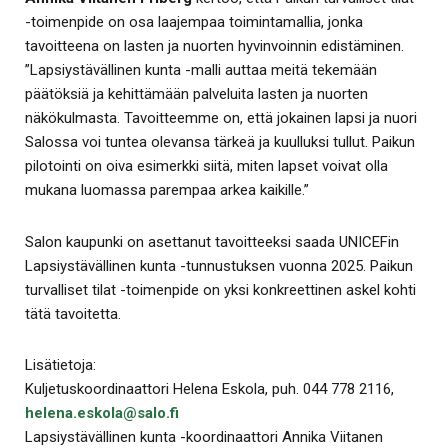
-toimenpide on osa laajempaa toimintamallia, jonka
tavoitteena on lasten ja nuorten hyvinvoinnin edistäminen.
”Lapsiystävällinen kunta -malli auttaa meitä tekemään
päätöksiä ja kehittämään palveluita lasten ja nuorten
näkökulmasta. Tavoitteemme on, että jokainen lapsi ja nuori
Salossa voi tuntea olevansa tärkeä ja kuulluksi tullut. Paikun
pilotointi on oiva esimerkki siitä, miten lapset voivat olla
mukana luomassa parempaa arkea kaikille.”
Salon kaupunki on asettanut tavoitteeksi saada UNICEFin
Lapsiystävällinen kunta -tunnustuksen vuonna 2025. Paikun
turvalliset tilat -toimenpide on yksi konkreettinen askel kohti
tätä tavoitetta.
Lisätietoja:
Kuljetuskoordinaattori Helena Eskola, puh. 044 778 2116,
helena.eskola@salo.fi
Lapsiystävällinen kunta -koordinaattori Annika Viitanen