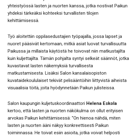
yhteistyössä lasten ja nuorten kanssa, jotka nostivat Paikun
yhdeksi tärkeäksi kohteeksi turvallisten tilojen
kehittämisessä.
Työ aloitettiin oppilasedustajien työpajalla, jossa lapset ja
nuoret pääsivät kertomaan, mitkä asiat luovat turvallisuutta
Paikussa ja millaista käytöstä he toivovat niin matkustajilta
kuin kuljettajilta. Tämän pohjalta syntyi selkeät säännöt, jotka
kuvastavat lasten näkemyksiä turvallisesta
matkustamisesta. Lisäksi Salon kansalaisopiston
kuvataidekoululaiset tekivät pelisääntöihin liittyvistä aiheista
visuaalisia töitä, joita hyödynnetään Paikun julisteissa.
Salon kaupungin kuljetuskoordinaattori
Helena Eskola
kertoo, että lasten ja nuorten näkökulma on ollut erityisen
arvokas Paikun kehittämisessä: ”On hienoa nähdä, miten
lasten ja nuorten ääni näkyy konkreettisesti Paikun
toiminnassa. He toivat esiin asioita, jotka voivat helposti