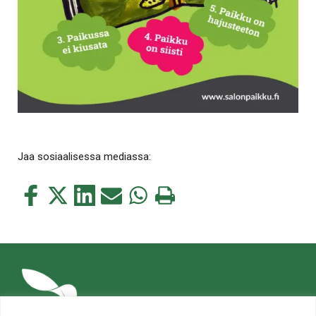
Jaa sosiaalisessa mediassa:
Jaa
Jaa
Jaa
Jaa
Jaa
Tulosta
tämä
tämä
tämä
tämä
tämä
tämä
Facebookissa
Twitterissä
LinkedIn:ssä
sähköpostitse
WhatsApp:ssa
sivu