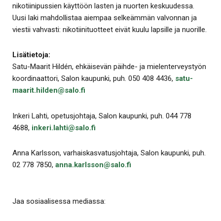
nikotiinipussien käyttöön lasten ja nuorten keskuudessa.
Uusi laki mahdollistaa aiempaa selkeämmän valvonnan ja
viestii vahvasti: nikotiinituotteet eivät kuulu lapsille ja nuorille.
Lisätietoja:
Satu-Maarit Hildén, ehkäisevän päihde- ja mielenterveystyön
koordinaattori, Salon kaupunki, puh. 050 408 4436,
satu-
maarit.hilden@salo.fi
Inkeri Lahti, opetusjohtaja, Salon kaupunki, puh. 044 778
4688,
inkeri.lahti@salo.fi
Anna Karlsson, varhaiskasvatusjohtaja, Salon kaupunki, puh.
02 778 7850,
anna.karlsson@salo.fi
Jaa sosiaalisessa mediassa: