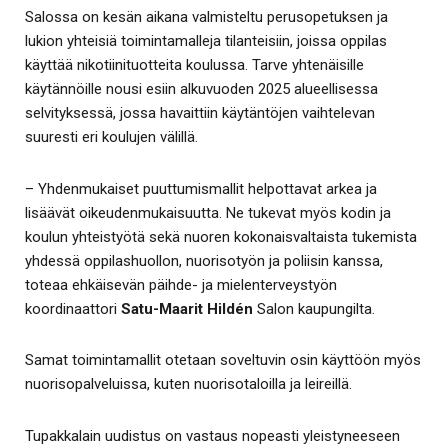
Salossa on kesän aikana valmisteltu perusopetuksen ja
lukion yhteisiä toimintamalleja tilanteisiin, joissa oppilas
käyttää nikotiinituotteita koulussa. Tarve yhtenäisille
käytännöille nousi esiin alkuvuoden 2025 alueellisessa
selvityksessä, jossa havaittiin käytäntöjen vaihtelevan
suuresti eri koulujen välillä.
– Yhdenmukaiset puuttumismallit helpottavat arkea ja
lisäävät oikeudenmukaisuutta. Ne tukevat myös kodin ja
koulun yhteistyötä sekä nuoren kokonaisvaltaista tukemista
yhdessä oppilashuollon, nuorisotyön ja poliisin kanssa,
toteaa ehkäisevän päihde- ja mielenterveystyön
koordinaattori
Satu-Maarit Hildén
Salon kaupungilta.
Samat toimintamallit otetaan soveltuvin osin käyttöön myös
nuorisopalveluissa, kuten nuorisotaloilla ja leireillä.
Tupakkalain uudistus on vastaus nopeasti yleistyneeseen