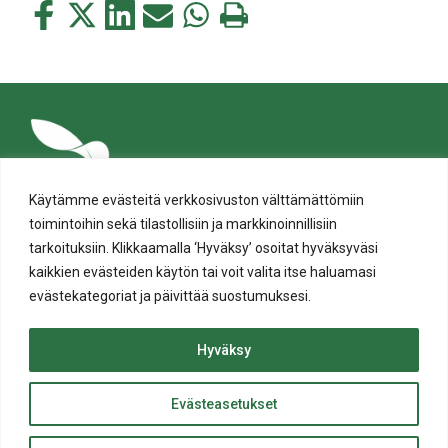
Jaa
Jaa
Jaa
Jaa
Jaa
Tulosta
tämä
tämä
tämä
tämä
tämä
tämä
Facebookissa
Twitterissä
LinkedIn:ssä
sähköpostitse
WhatsApp:ssa
sivu
Käytämme evästeitä verkkosivuston välttämättömiin
toimintoihin sekä tilastollisiin ja markkinoinnillisiin
tarkoituksiin. Klikkaamalla ‘Hyväksy’ osoitat hyväksyväsi
kaikkien evästeiden käytön tai voit valita itse haluamasi
evästekategoriat ja päivittää suostumuksesi.
Tietosuoja
Evästeiden käyttö
Hyväksy
Saavutettavuusseloste
Evästeasetukset
ylös
© Salon kaupunki 2020 • All rights reserved.