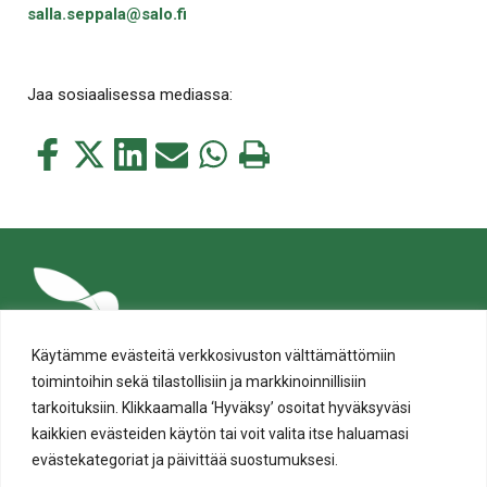
salla.seppala@salo.fi
Jaa sosiaalisessa mediassa:
Jaa
Jaa
Jaa
Jaa
Jaa
Tulosta
tämä
tämä
tämä
tämä
tämä
tämä
Facebookissa
Twitterissä
LinkedIn:ssä
sähköpostitse
WhatsApp:ssa
sivu
Käytämme evästeitä verkkosivuston välttämättömiin
toimintoihin sekä tilastollisiin ja markkinoinnillisiin
tarkoituksiin. Klikkaamalla ‘Hyväksy’ osoitat hyväksyväsi
kaikkien evästeiden käytön tai voit valita itse haluamasi
evästekategoriat ja päivittää suostumuksesi.
Tietosuoja