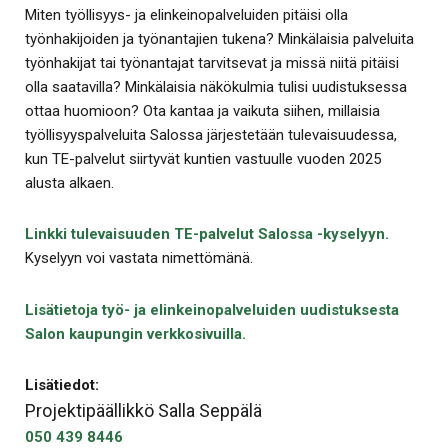
Miten työllisyys- ja elinkeinopalveluiden pitäisi olla
työnhakijoiden ja työnantajien tukena? Minkälaisia palveluita
työnhakijat tai työnantajat tarvitsevat ja missä niitä pitäisi
olla saatavilla? Minkälaisia näkökulmia tulisi uudistuksessa
ottaa huomioon? Ota kantaa ja vaikuta siihen, millaisia
työllisyyspalveluita Salossa järjestetään tulevaisuudessa,
kun TE-palvelut siirtyvät kuntien vastuulle vuoden 2025
alusta alkaen.
Linkki tulevaisuuden TE-palvelut Salossa -kyselyyn.
Kyselyyn voi vastata nimettömänä.
Lisätietoja työ- ja elinkeinopalveluiden uudistuksesta
Salon kaupungin verkkosivuilla.
Lisätiedot:
Projektipäällikkö Salla Seppälä
050 439 8446