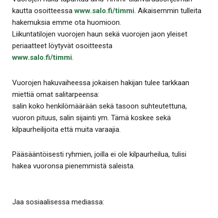
kautta osoitteessa
www.salo.fi/timmi
. Aikaisemmin tulleita
hakemuksia emme ota huomioon.
Liikuntatilojen vuorojen haun sekä vuorojen jaon yleiset
periaatteet löytyvät osoitteesta
www.salo.fi/timmi
.
Vuorojen hakuvaiheessa jokaisen hakijan tulee tarkkaan
miettiä omat salitarpeensa:
salin koko henkilömäärään sekä tasoon suhteutettuna,
vuoron pituus, salin sijainti ym. Tämä koskee sekä
kilpaurheilijoita että muita varaajia.
Pääsääntöisesti ryhmien, joilla ei ole kilpaurheilua, tulisi
hakea vuoronsa pienemmistä saleista.
Jaa sosiaalisessa mediassa: