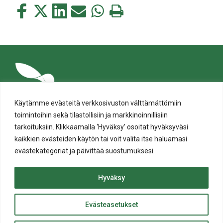
Jaa
Jaa
Jaa
Jaa
Jaa
Tulosta
tämä
tämä
tämä
tämä
tämä
tämä
Facebookissa
Twitterissä
LinkedIn:ssä
sähköpostitse
WhatsApp:ssa
sivu
Käytämme evästeitä verkkosivuston välttämättömiin
toimintoihin sekä tilastollisiin ja markkinoinnillisiin
tarkoituksiin. Klikkaamalla ‘Hyväksy’ osoitat hyväksyväsi
kaikkien evästeiden käytön tai voit valita itse haluamasi
evästekategoriat ja päivittää suostumuksesi.
Tietosuoja
Evästeiden käyttö
Hyväksy
Saavutettavuusseloste
Evästeasetukset
ylös
© Salon kaupunki 2020 • All rights reserved.