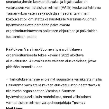
seurantaryhmän keskusteltavaksi ja linjattavaksi on
väliaikaisen valmistelutoimielimen (VATE) keskeisiä tehtäviä.
Tämän viikon vaten sekä poliittisen seurantaryhmän
kokoukset oli omistettu keskusteluille Varsinais-Suomen
hyvinvointialuetta parhaiten palvelevasta
organisoitumistavasta poliittisen ohjauksen ja palveluiden
tuottamisen osalta.
Päätöksen Varsinais-Suomen hyvinvointialueen
organisoitumisesta tekee keväällä 2022 aloittava
aluevaltuusto. Aluevaltuusto valitaan aluevaaleissa, jotka
pidetään tammikuussa.
– Tarkoituksenamme ei ole nyt suunnitella väliaikaista mallia.
Haluamme valmistella kevään aluevaltuuston päätettäväksi
niin hyvän organisaation Varsinais-Suomen
hyvinvointialueelle kuin mahdollista, sanoi väliaikaisen
valmistelutoimielimen varapuheenjohtaja
Tuomas
Heikkinen
.