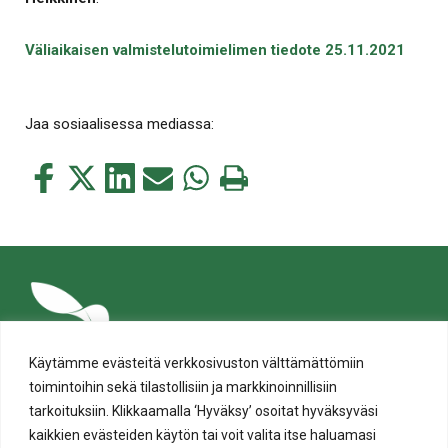
Väliaikaisen valmistelutoimielimen tiedote 25.11.2021
Jaa sosiaalisessa mediassa:
Jaa
Jaa
Jaa
Jaa
Jaa
Tulosta
tämä
tämä
tämä
tämä
tämä
tämä
Facebookissa
Twitterissä
LinkedIn:ssä
sähköpostitse
WhatsApp:ssa
sivu
Käytämme evästeitä verkkosivuston välttämättömiin
toimintoihin sekä tilastollisiin ja markkinoinnillisiin
tarkoituksiin. Klikkaamalla ‘Hyväksy’ osoitat hyväksyväsi
kaikkien evästeiden käytön tai voit valita itse haluamasi