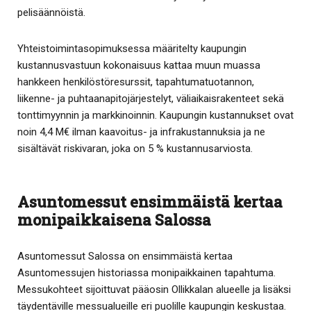
pelisäännöistä.
Yhteistoimintasopimuksessa määritelty kaupungin
kustannusvastuun kokonaisuus kattaa muun muassa
hankkeen henkilöstöresurssit, tapahtumatuotannon,
liikenne- ja puhtaanapitojärjestelyt, väliaikaisrakenteet sekä
tonttimyynnin ja markkinoinnin. Kaupungin kustannukset ovat
noin 4,4 M€ ilman kaavoitus- ja infrakustannuksia ja ne
sisältävät riskivaran, joka on 5 % kustannusarviosta.
Asuntomessut ensimmäistä kertaa
monipaikkaisena Salossa
Asuntomessut Salossa on ensimmäistä kertaa
Asuntomessujen historiassa monipaikkainen tapahtuma.
Messukohteet sijoittuvat pääosin Ollikkalan alueelle ja lisäksi
täydentäville messualueille eri puolille kaupungin keskustaa.