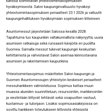
kanssa solmittavan yhteistoimintasopimuksen
hyväksymisestä. Salon kaupunginvaltuusto hyväksyi
yhteistoimintasopimuksen periaatteet 23.1.2026 ja valtuutti
kaupunginhallituksen hyväksymään sopimuksen liitteineen.
Asuntomessut järjestetään Salossa kesällä 2028.
Tapahtuma tuo kaupunkiin valtakunnallista näkyvyyttä, uusia
asumisen ratkaisuja sekä runsaasti kävijöitä eri puolilta
Suomea. Samalla messut tukevat kaupungin keskustan
kehittämistä ja vahvistavat Salon asemaa kiinnostavana
asumisen ja rakentamisen kaupunkina.
Yhteistoimintasopimus määrittelee Salon kaupungin ja
Suomen Asuntomessujen yhteistyön keskeiset periaatteet
messuhankkeen valmistelussa. Sopimus kattaa muun
muassa alueiden suunnitteluun, resursointiin, markkinointiin
ja viestintään liittyvät tehtävät sekä osapuolten vastuut,
kustannus- ja tulonjaon. Lisäksi sopimusasiakirjoissa on
sovittu hankkeen toteutukseen liittyvistä yhteisistä