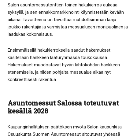
Salon asuntomessutonttien toinen hakukierros aukeaa
syksyllä, ja sen ennakkomarkkinointi käynnistetään kevään
aikana. Tavoitteena on tavoittaa mahdollisimman laaja
joukko rakentajia ja varmistaa messualueen monipuolinen ja
laadukas kokonaisuus.
Ensimmäisellä hakukierroksella saadut hakemukset
käsitellään hankkeen laaturyhmässä toukokuussa.
Hakemukset muodostavat hyvän lähtökohdan hankkeen
etenemiselle, ja niiden pohjalta messualue alkaa nyt
konkreettisesti rakentua.
Asuntomessut Salossa toteutuvat
kesällä 2028
Kaupunginhallituksen päätöksen myötä Salon kaupunki ja
Osuuskunta Suomen Asuntomessut sitoutuvat yhdessä