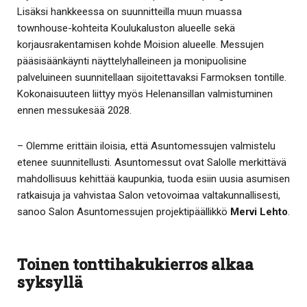
Lisäksi hankkeessa on suunnitteilla muun muassa
townhouse-kohteita Koulukaluston alueelle sekä
korjausrakentamisen kohde Moision alueelle. Messujen
pääsisäänkäynti näyttelyhalleineen ja monipuolisine
palveluineen suunnitellaan sijoitettavaksi Farmoksen tontille.
Kokonaisuuteen liittyy myös Helenansillan valmistuminen
ennen messukesää 2028.
– Olemme erittäin iloisia, että Asuntomessujen valmistelu
etenee suunnitellusti. Asuntomessut ovat Salolle merkittävä
mahdollisuus kehittää kaupunkia, tuoda esiin uusia asumisen
ratkaisuja ja vahvistaa Salon vetovoimaa valtakunnallisesti,
sanoo Salon Asuntomessujen projektipäällikkö
Mervi Lehto
.
Toinen tonttihakukierros alkaa
syksyllä