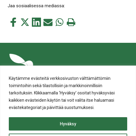
Jaa sosiaalisessa mediassa:
Jaa
Jaa
Jaa
Jaa
Jaa
Tulosta
tämä
tämä
tämä
tämä
tämä
tämä
Facebookissa
Twitterissä
LinkedIn:ssä
sähköpostitse
WhatsApp:ssa
sivu
Käytämme evästeitä verkkosivuston välttämättömiin
toimintoihin sekä tilastollisiin ja markkinoinnillisiin
tarkoituksiin. Klikkaamalla ‘Hyväksy’ osoitat hyväksyväsi
kaikkien evästeiden käytön tai voit valita itse haluamasi
evästekategoriat ja päivittää suostumuksesi.
Tietosuoja
Evästeiden käyttö
Hyväksy
Saavutettavuusseloste