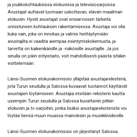
ja joukkokohtauksissa elokuvissa ja televisiosarjoissa.
Avustajat auttavat luomaan uskottavan, elävän maailman
elokuviin. Hyvät avustajat ovat ensiarvoisen tärkeitä
onnistuneen kohtauksen rakentamisessa. Avustaja voi olla
kuka vain, joka on innokas ja valmis heittäytymään:
avustajilta ei vaadita aiempaa esiintymiskokemusta, ja
tarvetta on kaikenikäisille ja -näköisille avustajille. Ja jos
sinulla on jokin erityistaito, voit mahdollisesti päästä sitäkin
esittelemään.
Länsi-Suomen elokuvakomissio ylläpitää avustajarekisteriä,
jota Turun seudulla ja Salossa kuvaavat tuotannot käyttävät
avustajien löytämiseen. Avustajia etsitään rekisterin kautta
useimpiin Turun seudulla ja Salossa kuvattaviin pitkiin
elokuviin ja tv-sarjoihin, jonka lisäksi avustajarekisteristä voi
löytää tiensä muun muassa mainoksiin ja musiikkivideoille.
Länsi-Suomen elokuvakomissio on järjestänyt Salossa