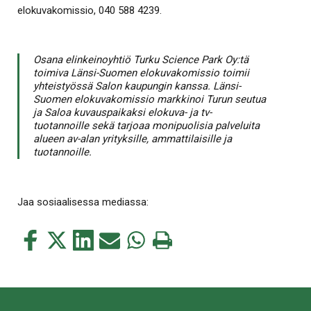
elokuvakomissio, 040 588 4239.
Osana elinkeinoyhtiö Turku Science Park Oy:tä
toimiva Länsi-Suomen elokuvakomissio toimii
yhteistyössä Salon kaupungin kanssa. Länsi-
Suomen elokuvakomissio markkinoi Turun seutua
ja Saloa kuvauspaikaksi elokuva- ja tv-
tuotannoille sekä tarjoaa monipuolisia palveluita
alueen av-alan yrityksille, ammattilaisille ja
tuotannoille.
Jaa sosiaalisessa mediassa:
Jaa
Jaa
Jaa
Jaa
Jaa
Tulosta
tämä
tämä
tämä
tämä
tämä
tämä
Facebookissa
Twitterissä
LinkedIn:ssä
sähköpostitse
WhatsApp:ssa
sivu