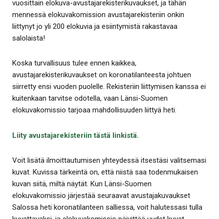
vuosittain elokuva-avustajarekisterikuvaukset, ja tähän
mennessä elokuvakomission avustajarekisteriin onkin
liittynyt jo yli 200 elokuvia ja esiintymistä rakastavaa
salolaista!
Koska turvallisuus tulee ennen kaikkea,
avustajarekisterikuvaukset on koronatilanteesta johtuen
siirretty ensi vuoden puolelle. Rekisteriin liittymisen kanssa ei
kuitenkaan tarvitse odotella, vaan Länsi-Suomen
elokuvakomissio tarjoaa mahdollisuuden liittyä heti.
Liity avustajarekisteriin tästä linkistä.
Voit lisätä ilmoittautumisen yhteydessä itsestäsi valitsemasi
kuvat. Kuvissa tärkeintä on, että niistä saa todenmukaisen
kuvan siitä, miltä näytät. Kun Länsi-Suomen
elokuvakomissio järjestää seuraavat avustajakuvaukset
Salossa heti koronatilanteen salliessa, voit halutessasi tulla