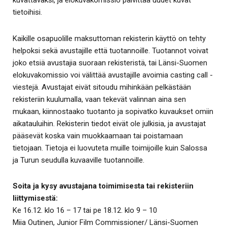
kuvattavaksi, ja elokuvakomissio päivittää uudet kuvat
tietoihisi.
Kaikille osapuolille maksuttoman rekisterin käyttö on tehty
helpoksi sekä avustajille että tuotannoille. Tuotannot voivat
joko etsiä avustajia suoraan rekisteristä, tai Länsi-Suomen
elokuvakomissio voi välittää avustajille avoimia casting call -
viestejä. Avustajat eivät sitoudu mihinkään pelkästään
rekisteriin kuulumalla, vaan tekevät valinnan aina sen
mukaan, kiinnostaako tuotanto ja sopivatko kuvaukset omiin
aikatauluihin. Rekisterin tiedot eivät ole julkisia, ja avustajat
pääsevät koska vain muokkaamaan tai poistamaan
tietojaan. Tietoja ei luovuteta muille toimijoille kuin Salossa
ja Turun seudulla kuvaaville tuotannoille.
Soita ja kysy avustajana toimimisesta tai rekisteriin
liittymisestä:
Ke 16.12. klo 16 – 17 tai pe 18.12. klo 9 – 10
Miia Outinen, Junior Film Commissioner/ Länsi-Suomen