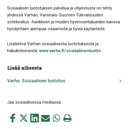
Sosiaalisen luototuksen palvelua ja ohjeistusta on tehty
yhdessä Varhan, Varsinais-Suomen Tulevaisuuden
sotekeskus -hankkeen ja muiden hyvinvointialueiden kanssa
hyödyntäen aiempaa osaamista ja hyviä käytänteitä.
Lisätietoa Varhan sosiaalisesta luototuksesta ja
hakukriteereistä:
www.varha.fi/sosiaalinenluotto
Lisää aiheesta
Varha: Sosiaalinen luototus
Jaa sosiaalisessa mediassa:
Jaa
Jaa
Jaa
Jaa
Jaa
Tulosta
tämä
tämä
tämä
tämä
tämä
tämä