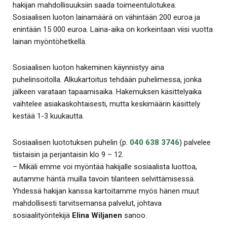
hakijan mahdollisuuksiin saada toimeentulotukea.
Sosiaalisen luoton lainamäärä on vähintään 200 euroa ja
enintään 15 000 euroa. Laina-aika on korkeintaan viisi vuotta
lainan myöntöhetkellä.
Sosiaalisen luoton hakeminen käynnistyy aina
puhelinsoitolla. Alkukartoitus tehdään puhelimessa, jonka
jälkeen varataan tapaamisaika. Hakemuksen käsittelyaika
vaihtelee asiakaskohtaisesti, mutta keskimäärin käsittely
kestää 1-3 kuukautta.
Sosiaalisen luototuksen puhelin (p.
040 638 3746
) palvelee
tiistaisin ja perjantaisin klo 9 – 12.
– Mikäli emme voi myöntää hakijalle sosiaalista luottoa,
autamme häntä muilla tavoin tilanteen selvittämisessä.
Yhdessä hakijan kanssa kartoitamme myös hänen muut
mahdollisesti tarvitsemansa palvelut, johtava
sosiaalityöntekijä
Elina Wiljanen
sanoo.