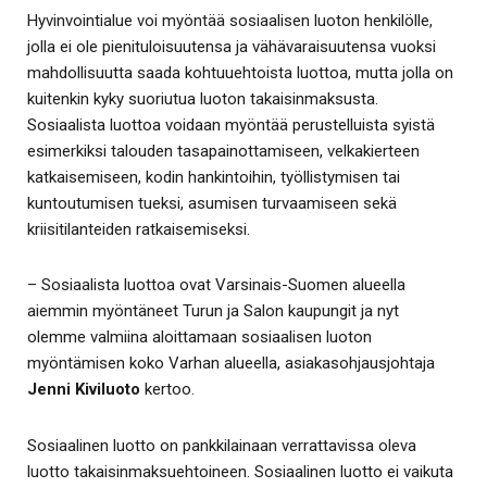
Hyvinvointialue voi myöntää sosiaalisen luoton henkilölle,
jolla ei ole pienituloisuutensa ja vähävaraisuutensa vuoksi
mahdollisuutta saada kohtuuehtoista luottoa, mutta jolla on
kuitenkin kyky suoriutua luoton takaisinmaksusta.
Sosiaalista luottoa voidaan myöntää perustelluista syistä
esimerkiksi talouden tasapainottamiseen, velkakierteen
katkaisemiseen, kodin hankintoihin, työllistymisen tai
kuntoutumisen tueksi, asumisen turvaamiseen sekä
kriisitilanteiden ratkaisemiseksi.
– Sosiaalista luottoa ovat Varsinais-Suomen alueella
aiemmin myöntäneet Turun ja Salon kaupungit ja nyt
olemme valmiina aloittamaan sosiaalisen luoton
myöntämisen koko Varhan alueella, asiakasohjausjohtaja
Jenni Kiviluoto
kertoo.
Sosiaalinen luotto on pankkilainaan verrattavissa oleva
luotto takaisinmaksuehtoineen. Sosiaalinen luotto ei vaikuta