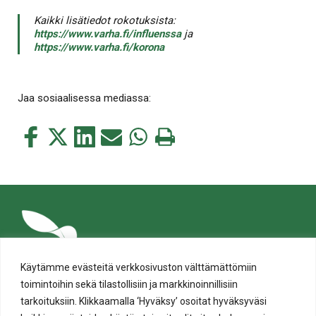
Kaikki lisätiedot rokotuksista:
https://www.varha.fi/influenssa
ja
https://www.varha.fi/korona
Jaa sosiaalisessa mediassa:
Jaa
Jaa
Jaa
Jaa
Jaa
Tulosta
tämä
tämä
tämä
tämä
tämä
tämä
Facebookissa
Twitterissä
LinkedIn:ssä
sähköpostitse
WhatsApp:ssa
sivu
Käytämme evästeitä verkkosivuston välttämättömiin
toimintoihin sekä tilastollisiin ja markkinoinnillisiin
tarkoituksiin. Klikkaamalla ‘Hyväksy’ osoitat hyväksyväsi