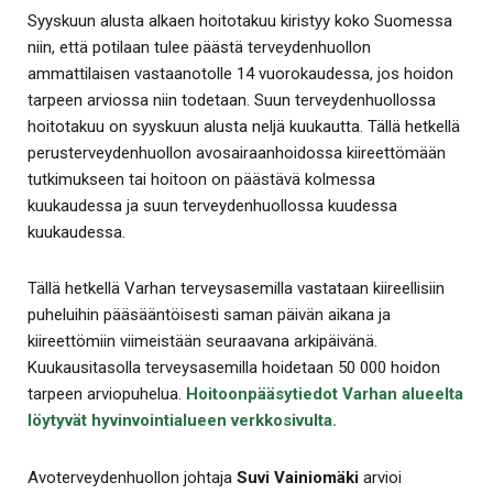
Syyskuun alusta alkaen hoitotakuu kiristyy koko Suomessa
niin, että potilaan tulee päästä terveydenhuollon
ammattilaisen vastaanotolle 14 vuorokaudessa, jos hoidon
tarpeen arviossa niin todetaan. Suun terveydenhuollossa
hoitotakuu on syyskuun alusta neljä kuukautta. Tällä hetkellä
perusterveydenhuollon avosairaanhoidossa kiireettömään
tutkimukseen tai hoitoon on päästävä kolmessa
kuukaudessa ja suun terveydenhuollossa kuudessa
kuukaudessa.
Tällä hetkellä Varhan terveysasemilla vastataan kiireellisiin
puheluihin pääsääntöisesti saman päivän aikana ja
kiireettömiin viimeistään seuraavana arkipäivänä.
Kuukausitasolla terveysasemilla hoidetaan 50 000 hoidon
tarpeen arviopuhelua.
Hoitoonpääsytiedot Varhan alueelta
löytyvät hyvinvointialueen verkkosivulta.
Avoterveydenhuollon johtaja
Suvi Vainiomäki
arvioi