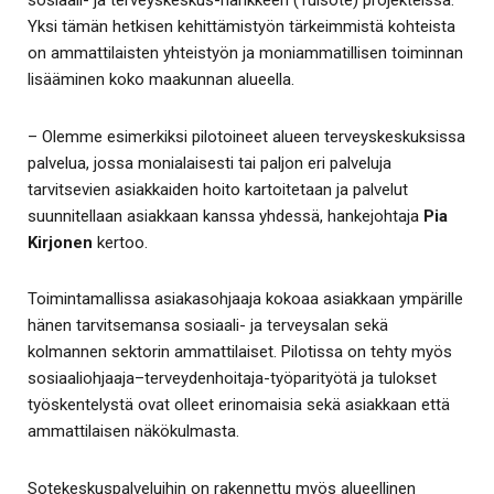
sosiaali- ja terveyskeskus-hankkeen (Tulsote) projekteissa.
Yksi tämän hetkisen kehittämistyön tärkeimmistä kohteista
on ammattilaisten yhteistyön ja moniammatillisen toiminnan
lisääminen koko maakunnan alueella.
– Olemme esimerkiksi pilotoineet alueen terveyskeskuksissa
palvelua, jossa monialaisesti tai paljon eri palveluja
tarvitsevien asiakkaiden hoito kartoitetaan ja palvelut
suunnitellaan asiakkaan kanssa yhdessä, hankejohtaja
Pia
Kirjonen
kertoo.
Toimintamallissa asiakasohjaaja kokoaa asiakkaan ympärille
hänen tarvitsemansa sosiaali- ja terveysalan sekä
kolmannen sektorin ammattilaiset. Pilotissa on tehty myös
sosiaaliohjaaja–terveydenhoitaja-työparityötä ja tulokset
työskentelystä ovat olleet erinomaisia sekä asiakkaan että
ammattilaisen näkökulmasta.
Sotekeskuspalveluihin on rakennettu myös alueellinen