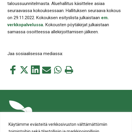
taloussuunnitelmasta. Aluehallitus käsittelee asiaa
seuraavassa kokouksessaan. Hallituksen seuraava kokous
on 29.11.2022. Kokouksen esityslista julkaistaan
em.
verkkopalvelussa.
Kokousten pöytäkirjat julkaistaan
samassa osoitteessa allekirjoittamisen jälkeen.
Jaa sosiaalisessa mediassa:
Jaa
Jaa
Jaa
Jaa
Jaa
Tulosta
tämä
tämä
tämä
tämä
tämä
tämä
Facebookissa
Twitterissä
LinkedIn:ssä
sähköpostitse
WhatsApp:ssa
sivu
Käytämme evästeitä verkkosivuston välttämättömiin
toimintoihin sekä tilastollisiin ja markkinoinnillisiin