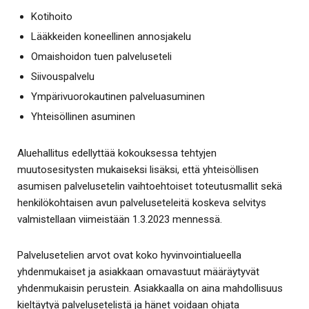
Kotihoito
Lääkkeiden koneellinen annosjakelu
Omaishoidon tuen palveluseteli
Siivouspalvelu
Ympärivuorokautinen palveluasuminen
Yhteisöllinen asuminen
Aluehallitus edellyttää kokouksessa tehtyjen
muutosesitysten mukaiseksi lisäksi, että yhteisöllisen
asumisen palvelusetelin vaihtoehtoiset toteutusmallit sekä
henkilökohtaisen avun palveluseteleitä koskeva selvitys
valmistellaan viimeistään 1.3.2023 mennessä.
Palvelusetelien arvot ovat koko hyvinvointialueella
yhdenmukaiset ja asiakkaan omavastuut määräytyvät
yhdenmukaisin perustein. Asiakkaalla on aina mahdollisuus
kieltäytyä palvelusetelistä ja hänet voidaan ohjata