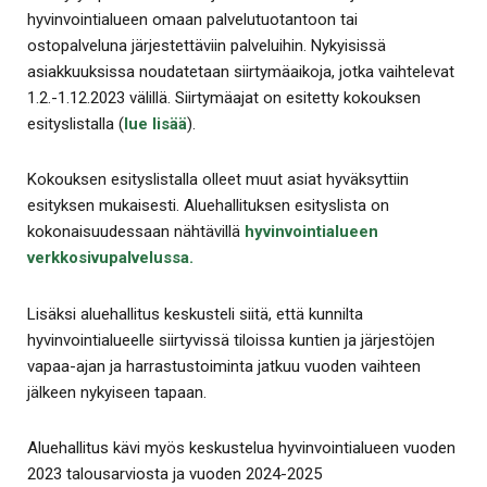
hyvinvointialueen omaan palvelutuotantoon tai
ostopalveluna järjestettäviin palveluihin. Nykyisissä
asiakkuuksissa noudatetaan siirtymäaikoja, jotka vaihtelevat
1.2.-1.12.2023 välillä. Siirtymäajat on esitetty kokouksen
esityslistalla (
lue lisää
).
Kokouksen esityslistalla olleet muut asiat hyväksyttiin
esityksen mukaisesti. Aluehallituksen esityslista on
kokonaisuudessaan nähtävillä
hyvinvointialueen
verkkosivupalvelussa.
Lisäksi aluehallitus keskusteli siitä, että kunnilta
hyvinvointialueelle siirtyvissä tiloissa kuntien ja järjestöjen
vapaa-ajan ja harrastustoiminta jatkuu vuoden vaihteen
jälkeen nykyiseen tapaan.
Aluehallitus kävi myös keskustelua hyvinvointialueen vuoden
2023 talousarviosta ja vuoden 2024-2025