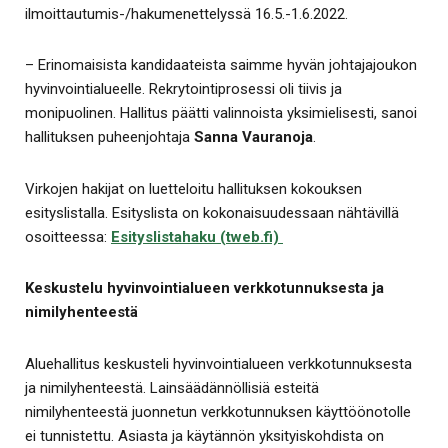
ilmoittautumis-/hakumenettelyssä 16.5.-1.6.2022.
– Erinomaisista kandidaateista saimme hyvän johtajajoukon
hyvinvointialueelle. Rekrytointiprosessi oli tiivis ja
monipuolinen. Hallitus päätti valinnoista yksimielisesti, sanoi
hallituksen puheenjohtaja
Sanna Vauranoja
.
Virkojen hakijat on luetteloitu hallituksen kokouksen
esityslistalla. Esityslista on kokonaisuudessaan nähtävillä
osoitteessa:
Esityslistahaku (tweb.fi)
Keskustelu hyvinvointialueen verkkotunnuksesta ja
nimilyhenteestä
Aluehallitus keskusteli hyvinvointialueen verkkotunnuksesta
ja nimilyhenteestä. Lainsäädännöllisiä esteitä
nimilyhenteestä juonnetun verkkotunnuksen käyttöönotolle
ei tunnistettu. Asiasta ja käytännön yksityiskohdista on