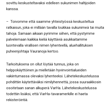
sovittu keskusteltavaksi edelleen sukunimen haltijoiden
kanssa.
– Toivomme että saamme yhteistyössä keskusteltua
ratkaisun, joka ei millään tavalla loukkaa sukunimeä tai muita
tahoja. Samaan aikaan pyrimme siihen, että pystymme
palvelemaan kaikkia kieliä käyttäviä asukkaitamme
luontevalla virallisen nimen lyhenteellä, aluehallituksen
puheenjohtaja Vauranoja kertoo.
Tarkoituksena on ollut löytää tunnus, joka on
helppokäyttöinen ja mielletään hyvinvointialueiden
vakiintumassa olevaksi lyhenteeksi. Lähetekeskustelussa
pohdittiin käytettäväksi nimilyhennettä, jossa suuraakkosin
osoitetaan sanan alkuperä VarHa. Lähetekeskustelussa
todettiin lisäksi, että VarHa-tavaramerkille ei haeta
rekisteröintiä.