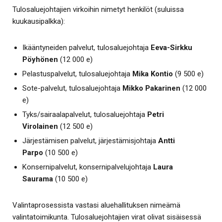
Tulosaluejohtajien virkoihin nimetyt henkilöt (suluissa
kuukausipalkka):
Ikääntyneiden palvelut, tulosaluejohtaja
Eeva-Sirkku
Pöyhönen
(12 000 e)
Pelastuspalvelut, tulosaluejohtaja
Mika Kontio
(9 500 e)
Sote-palvelut, tulosaluejohtaja
Mikko Pakarinen
(12 000
e)
Tyks/sairaalapalvelut, tulosaluejohtaja
Petri
Virolainen
(12 500 e)
Järjestämisen palvelut, järjestämisjohtaja
Antti
Parpo
(10 500 e)
Konsernipalvelut, konsernipalvelujohtaja
Laura
Saurama
(10 500 e)
Valintaprosessista vastasi aluehallituksen nimeämä
valintatoimikunta. Tulosaluejohtajien virat olivat sisäisessä