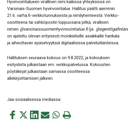
Hyvinvointialueen virallinen nimi kaikissa yhteyksissä on
Varsinais-Suomen hyvinvointialue. Hallitus päätti aiemmin
21.6. varha.fi-verkkotunnuksesta ja nimilyhenteestä. Verkko-
osoitteena tai sähköpostin loppuosana pitkä, virallisen
nimen
@varsinaissuomenhyvinvointialue.fi
(ja
@egentligafinlan
on ajateltu olevan erityisesti monikielisille asiakkaille hankala
ja aiheuttavan epäselvyyksiä digitaalisissa palvelutilanteissa.
Hallituksen seuraava kokous on 9.8.2022, ja kokouksen
esityslista julkaistaan em. verkkopalvelussa. Kokousten
pöytäkirjat julkaistaan samassa osoitteessa
allekirjoittamisen jälkeen.
Jaa sosiaalisessa mediassa:
Jaa
Jaa
Jaa
Jaa
Jaa
Tulosta
tämä
tämä
tämä
tämä
tämä
tämä