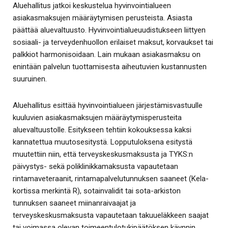
Aluehallitus jatkoi keskustelua hyvinvointialueen
asiakasmaksujen määräytymisen perusteista. Asiasta
päättää aluevaltuusto. Hyvinvointialueuudistukseen liittyen
sosiaali- ja terveydenhuollon erilaiset maksut, korvaukset tai
palkkiot harmonisoidaan. Lain mukaan asiakasmaksu on
enintään palvelun tuottamisesta aiheutuvien kustannusten
suuruinen.
Aluehallitus esittää hyvinvointialueen järjestämisvastuulle
kuuluvien asiakasmaksujen määräytymisperusteita
aluevaltuustolle. Esitykseen tehtiin kokouksessa kaksi
kannatettua muutosesitystä. Lopputuloksena esitystä
muutettiin niin, että terveyskeskusmaksusta ja TYKS:n
päivystys- sekä poliklinikkamaksusta vapautetaan
rintamaveteraanit, rintamapalvelutunnuksen saaneet (Kela-
kortissa merkintä R), sotainvalidit tai sota-arkiston
tunnuksen saaneet miinanraivaajat ja
terveyskeskusmaksusta vapautetaan takuueläkkeen saajat
tai voimassa olevan toimeentulotukipäätöksen käynnin